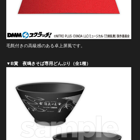
毛氈付きの高級感のある卓上屏風です。
▼B賞 夜鳴きそば専用どんぶり（全1種）