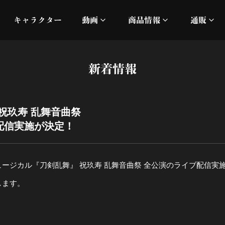
キャラクター
動画
商品情報
通販
ミュージックビデオ
刀ミュ
新着情報
加州清光 単騎出陣 極
オフィシャルムービー
DMM
髭切 単騎出陣 ～夢幻泡影
silkro
祝玖寿 乱舞音曲祭
ブ配信実施が決定！
江 おん すていじ かうん
ネルケ
静かなる夜半の寝ざめ
ミュージカル『刀剣乱舞』 祝玖寿 乱舞音曲祭 全公演のライブ配信実
します。
十周年記念 乱舞博覧会
目出度歌誉花舞 十周年祝賀