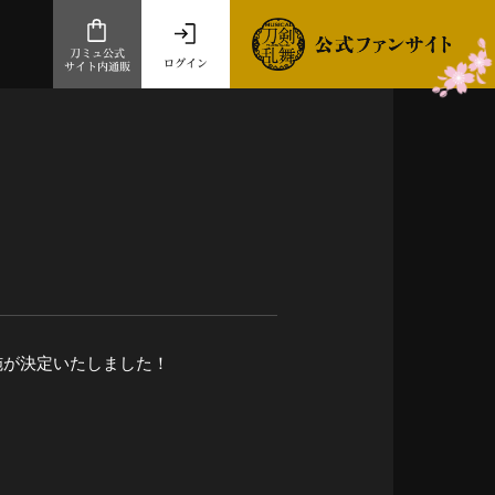
刀ミュ公式
ログイン
サイト内通販
公式サイト内通販
.com 通販サイト
～
ad store
とだうんぱーてぃー
オンラインショップ
施が決定いたしました！
祭