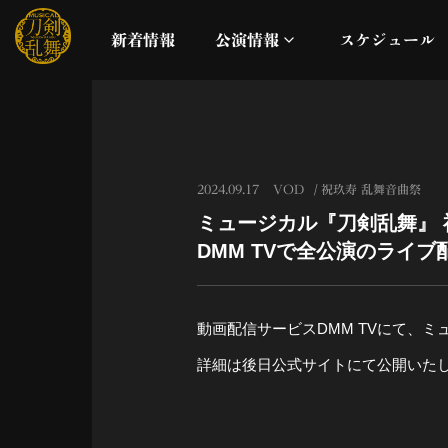
新着情報
公演情報
スケジュール
月夜一縷
真剣乱舞祭2026
2024.09.17
VOD
祝玖寿 乱舞音曲祭
ミュージカル『刀剣乱舞』 
これまでの公演
DMM TVで全公演のライ
配信
動画配信サービスDMM TVにて、
ライブビューイング
詳細は後日公式サイトにて公開いた
公演に関するお知らせ