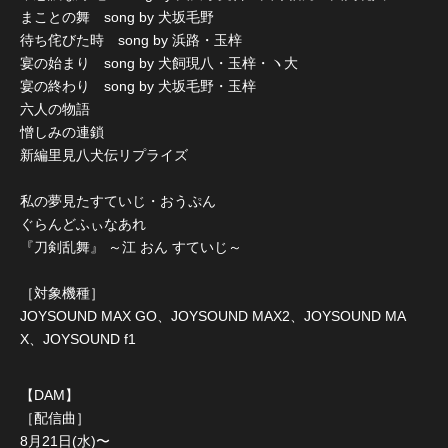
まことの舞 song by 犬坂毛野
待ち侘びた時 song by 浜路・玉梓
宴の始まり song by 犬飼現八・玉梓・ヽ大
宴の終わり song by 犬坂毛野・玉梓
六人の物語
憎しみの連鎖
新編里見八犬伝リプライズ
私の夢見たすていじ・おうぷん
ぐらんどふぃなあれ
『刀剣乱舞』 ～江 おん すていじ～
［対象機種］
JOYSOUND MAX GO、JOYSOUND MAX2、JOYSOUND MA
X、JOYSOUND f1
【DAM】
［配信曲］
8月21日(水)〜