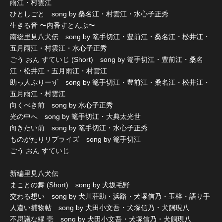
雨江・村雲江
ひとしごと song by 桑名江・村雲江・水心子正秀
生きる音 〜内番すとんぷ〜
南総里見八犬伝 song by 篭手切江・豊前江・桑名江・松井江・
五月雨江・村雲江・水心子正秀
ごう おん すていじ (Short) song by 篭手切江・豊前江・桑名
江・松井江・五月雨江・村雲江
助っ人ぷりーず song by 篭手切江・豊前江・桑名江・松井江・
五月雨江・村雲江
向くべき前 song by 水心子正秀
光の中へ song by 篭手切江・大典太光世
向きたい前 song by 篭手切江・水心子正秀
ものがたりリプライズ song by 篭手切江
ごう おん すていじ
新編里見八犬伝
まことの舞 (Short) song by 犬坂毛野
交わる想い song by 犬川荘助・浜路・犬塚信乃・玉梓・語り手
人違い捕物帖 song by 犬田小文吾・犬塚信乃・犬飼現八
不思議な縁 壱 song by 犬田小文吾・犬塚信乃・犬飼現八