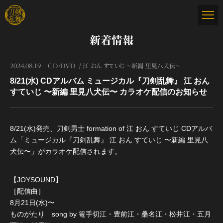
新着情報
2024.08.19
CD・DVD
江 おん すていじ ～新編 里見八犬伝～
8/21(水) CDアルバム ミュージカル『刀剣乱舞』 江 おん
すていじ 〜新編 里見八犬伝〜 カラオケ配信のお知らせ
8/21(水)発売、刀剣男士 formation of 江 おん すていじ CDアルバ
ム「ミュージカル『刀剣乱舞』 江 おん すていじ 〜新編 里見八
犬伝〜」がカラオケ配信されます。
【JOYSOUND】
［配信曲］
8月21日(水)〜
ものがたり song by 篭手切江・豊前江・桑名江・松井江・五月