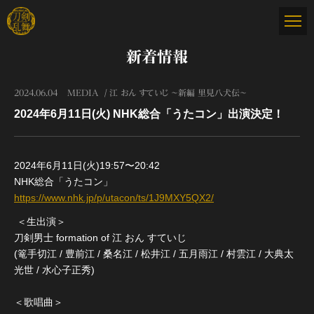
新着情報
2024.06.04
MEDIA
江 おん すていじ ～新編 里見八犬伝～
2024年6月11日(火) NHK総合「うたコン」出演決定！
2024年6月11日(火)19:57〜20:42
NHK総合「うたコン」
https://www.nhk.jp/p/utacon/ts/1J9MXY5QX2/
＜生出演＞
刀剣男士 formation of 江 おん すていじ
(篭手切江 / 豊前江 / 桑名江 / 松井江 / 五月雨江 / 村雲江 / 大典太
光世 / 水心子正秀)
＜歌唱曲＞