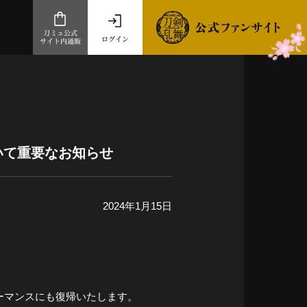
刀ミュ公式
ログイン
サイト内通販
公式サイト内通販
.com 通販サイト
～
ad store
いて重要なお知らせ
とだうんぱーてぃー
オンラインショップ
2024年1月15日
祭
ーマンスにも復帰いたします。