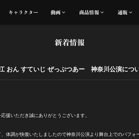
キャラクター
動画
商品情報
通販
ミュージックビデオ
刀ミュ
新着情報
加州清光 単騎出陣 極
オフィシャルムービー
DMM
髭切 単騎出陣 ～夢幻泡影
silkro
江 おん すていじ ぜっぷつあー 神奈川公演につ
江 おん すていじ かうん
ネルケ
静かなる夜半の寝ざめ
十周年記念 乱舞博覧会
を応援いただき誠にありがとうございます。
目出度歌誉花舞 十周年祝賀
て、体調が快復いたしましたので神奈川公演より舞台上でのパフォ