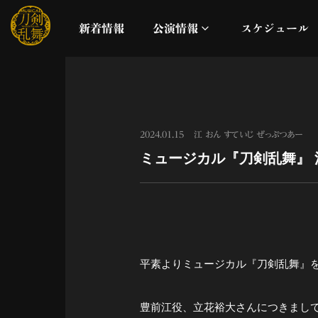
新着情報
公演情報
スケジュール
月夜一縷
真剣乱舞祭2026
2024.01.15
江 おん すていじ ぜっぷつあー
ミュージカル『刀剣乱舞』 
これまでの公演
配信
ライブビューイング
平素よりミュージカル『刀剣乱舞』
公演に関するお知らせ
豊前江役、立花裕大さんにつきまし