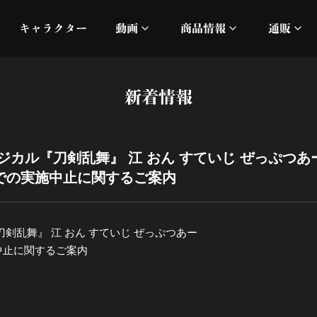
キャラクター
動画
商品情報
通販
ミュージックビデオ
刀ミュ
新着情報
加州清光 単騎出陣 極
オフィシャルムービー
DMM
髭切 単騎出陣 ～夢幻泡影
silkro
ジカル『刀剣乱舞』 江 おん すていじ ぜっぷつあ
での実施中止に関するご案内
江 おん すていじ かうん
ネルケ
静かなる夜半の寝ざめ
剣乱舞』 江 おん すていじ ぜっぷつあー
中止に関するご案内
十周年記念 乱舞博覧会
目出度歌誉花舞 十周年祝賀