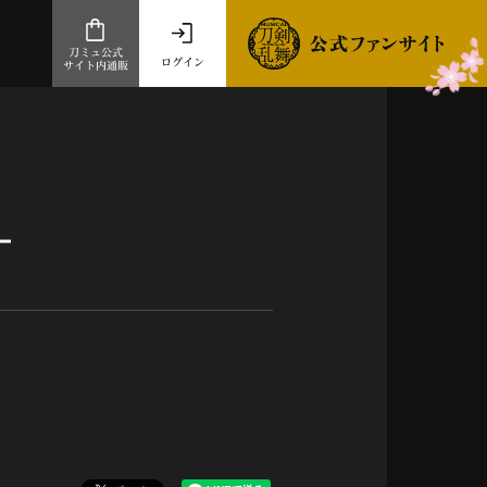
刀ミュ公式
ログイン
サイト内通販
公式サイト内通販
.com 通販サイト
～
ad store
ー
とだうんぱーてぃー
オンラインショップ
祭