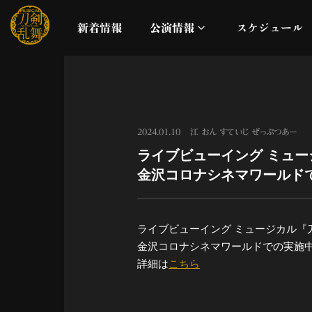
新着情報
公演情報
スケジュール
月夜一縷
真剣乱舞祭2026
2024.01.10
江 おん すていじ ぜっぷつあー
ライブビューイング ミュー
これまでの公演
金沢コロナシネマワールド
配信
ライブビューイング ミュージカル『刀
ライブビューイング
金沢コロナシネマワールドでの実施
詳細は
こちら
公演に関するお知らせ