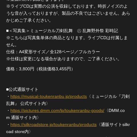
※ライブCDは実際の公演を収録しております。時折ノイズのよ
うな音が入っておりますが、製品の不良ではございません。あら
かじめご了承ください。
■＜写真集＞ミュージカル刀剣乱舞 ㊇ 乱舞野外祭 彩時記
※こちらは写真集単体の商品となります。ライブCDは付属しま
せん。
仕様：A4変形サイズ／全128ページ／フルカラー
※仕様は変更になる場合がありますので、ご了承ください。
価格：3,800円（税抜価格3,455円）
■公式通販サイト
・
https://musical-toukenranbu.jp/products
〈ミュージカル『刀剣
乱舞』 公式サイト内〉
・
https://pictures.dmm.com/lp/toukenranbu-goods/
〈DMM.co
m 通販サイト内〉
・
https://silkroadstore.jp/toukenranbu/products
〈通販サイトsilkr
oad store内〉