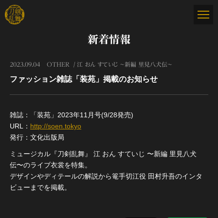
新着情報
2023.09.04
OTHER
江 おん すていじ ～新編 里見八犬伝～
ファッション雑誌「装苑」掲載のお知らせ
雑誌：「装苑」2023年11月号(9/28発売)
URL：
http://soen.tokyo
発行：文化出版局
ミュージカル『刀剣乱舞』 江 おん すていじ 〜新編 里見八犬
伝〜のライブ衣裳を特集。
デザインやディテールの解説から篭手切江役 田村升吾のインタ
ビューまでを掲載。