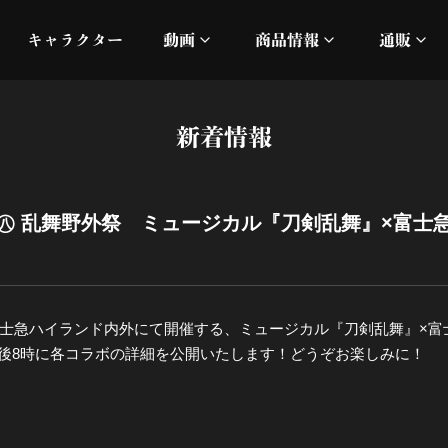
キャラクター
動画
商品情報
通販
ミュージックビデオ
刀ミュ
新着情報
加州清光 単騎出陣 極
オフィシャルムービー
DMM
髭切 単騎出陣 ～夢幻泡影
silkro
㊇ 乱舞野外祭 ミュージカル『刀剣乱舞』×富士
江 おん すていじ かうん
ネルケ
静かなる夜半の寝ざめ
日(日)に富士急ハイランド内外にて開催する、ミュージカル『刀剣乱舞』
後8時に各コラボの詳細を公開いたします！どうぞお楽しみに！
十周年記念 乱舞博覧会
目出度歌誉花舞 十周年祝賀