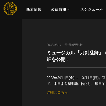
新着情報
公演情報
スケジュール
月夜一縷
真剣乱舞祭2026
2023.08.17
㊇ 乱舞野外祭
ミュージカル『刀剣乱舞』 
これまでの公演
細を公開！
配信
2023年9月1日(金) ～ 10月1
ライブビューイング
て、本日より8日間にわたり、毎日午
詳細はこちら
公演に関するお知らせ