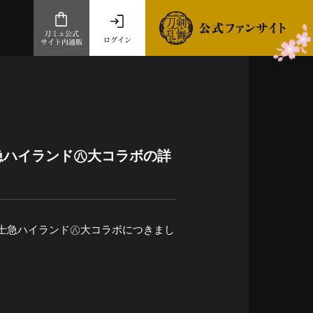
刀ミュ公式
ログイン
サイト内通販
公式サイト内通販
.com 通販サイト
～
ad store
急ハイランド㊇大コラボの詳
とだうんぱーてぃー
オンラインショップ
×富士急ハイランド㊇大コラボにつきまし
祭