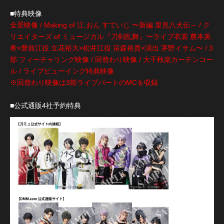
■特典映像
全景映像 / Making of 江 おん すていじ 〜新編 里見八犬伝～ / ク
リエイターズ of ミュージカル『刀剣乱舞』〜ライブ衣裳 農本美
希×豊前江役 立花裕大×松井江役 笹森裕貴×演出 茅野イサム〜 / 3
部 フィーチャリング映像 / 回替わり映像 / 大千秋楽カーテンコー
ル / ライブビューイング特典映像
※回替わり映像は3部ライブパートのMCを収録
■公式通販4社予約特典