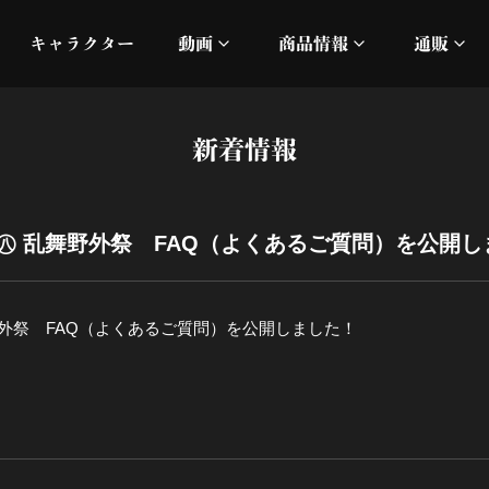
キャラクター
動画
商品情報
通販
ミュージックビデオ
刀ミュ
新着情報
加州清光 単騎出陣 極
オフィシャルムービー
DMM
髭切 単騎出陣 ～夢幻泡影
silkro
㊇ 乱舞野外祭 FAQ（よくあるご質問）を公開し
江 おん すていじ かうん
ネルケ
野外祭 FAQ（よくあるご質問）を公開しました！
静かなる夜半の寝ざめ
十周年記念 乱舞博覧会
目出度歌誉花舞 十周年祝賀