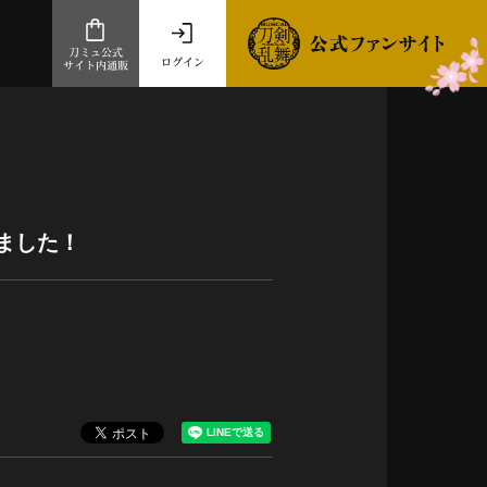
刀ミュ公式
ログイン
サイト内通販
公式サイト内通販
.com 通販サイト
～
ad store
ました！
とだうんぱーてぃー
オンラインショップ
祭