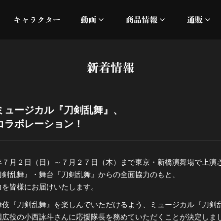
キャラクター
動画
商品情報
通販
ミュージックビデオ
刀ミュ
新着情報
加州清光 単騎出陣 極
オフィシャルムービー
DMM
髭切 単騎出陣 ～夢幻泡影
silkro
ミュージカル『刀剣乱舞』、
コラボレーション！
江 おん すていじ かうん
ネルケ
静かなる夜半の寝ざめ
年７月２日（日）～７月２７日（木）まで東京・新橋演舞場で上演
刀剣乱舞』・舞台『刀剣乱舞』からの全面協力のもと、
十周年記念 乱舞博覧会
力を皆様にお届けいたします。
舞伎『刀剣乱舞』を楽しんでいただけるよう、ミュージカル『刀剣
目出度歌誉花舞 十周年祝賀
国広役の小西詠斗さんに応援隊長を務めていただくことが決定しま