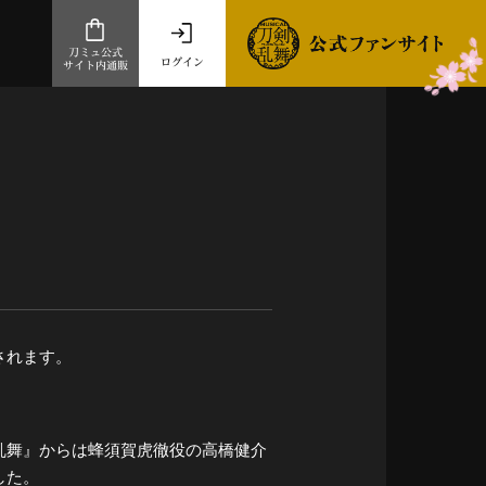
刀ミュ公式
ログイン
サイト内通販
公式サイト内通販
.com 通販サイト
～
ad store
とだうんぱーてぃー
オンラインショップ
されます。
乱舞』からは蜂須賀虎徹役の高橋健介
祭
した。