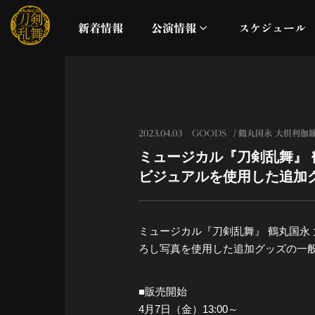
新着情報
公演情報
スケジュール
月夜一縷
真剣乱舞祭2026
2023.04.03
GOODS
鶴丸国永 大倶利伽羅
ミュージカル『刀剣乱舞』 
これまでの公演
ビジュアルを使用した追加
配信
ミュージカル『刀剣乱舞』 鶴丸国永
ライブビューイング
ろし写真を使用した追加グッズの一
公演に関するお知らせ
■販売開始
4月7日（金）13:00～