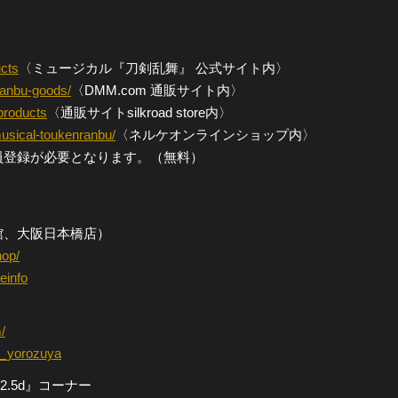
。
全公演グッズ
ucts
〈ミュージカル『刀剣乱舞』 公式サイト内〉
ディスコグラフィー
ranbu-goods/
〈DMM.com 通販サイト内〉
/products
〈通販サイトsilkroad store内〉
/musical-toukenranbu/
〈ネルケオンラインショップ内〉
員登録が必要となります。（無料）
館、大阪日本橋店）
hop/
einfo
）
/
en_yorozuya
ya 2.5d』コーナー