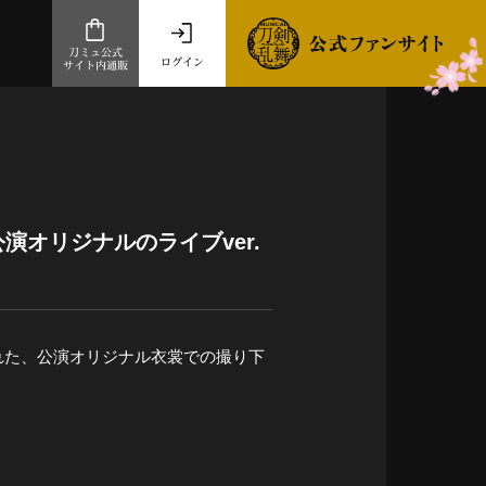
刀ミュ公式
ログイン
サイト内通販
公式サイト内通販
.com 通販サイト
～
ad store
演オリジナルのライブver.
とだうんぱーてぃー
オンラインショップ
された、公演オリジナル衣裳での撮り下
祭