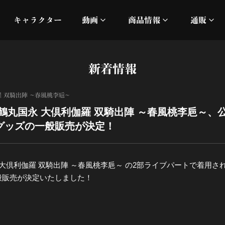
キャラクター
動画
商品情報
通販
ミュージックビデオ
刀ミュ
新着情報
加州清光 単騎出陣 極
オフィシャルムービー
DMM
 双騎出陣 ～春風桃李巵～
髭切 単騎出陣 ～夢幻泡影
silkro
鶴丸国永 大倶利伽羅 双騎出陣 ～春風桃李巵～、公
グッズの一般販売が決定！
江 おん すていじ かうん
ネルケ
静かなる夜半の寝ざめ
 大倶利伽羅 双騎出陣 ～春風桃李巵～ の2部ライブパートで着用
般販売が決定いたしました！
十周年記念 乱舞博覧会
目出度歌誉花舞 十周年祝賀