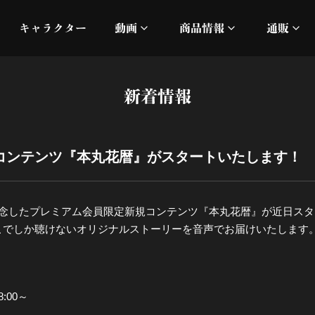
キャラクター
動画
商品情報
通販
ミュージックビデオ
刀ミュ
新着情報
加州清光 単騎出陣 極
オフィシャルムービー
DMM
髭切 単騎出陣 ～夢幻泡影
silkro
コンテンツ『本丸花暦』がスタートいたします！
江 おん すていじ かうん
ネルケ
記念したプレミアム会員限定新規コンテンツ『本丸花暦』が近日ス
静かなる夜半の寝ざめ
こでしか聴けないオリジナルストーリーを音声でお届けいたします
十周年記念 乱舞博覧会
:00～
目出度歌誉花舞 十周年祝賀