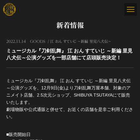
新着情報
2022.11.14
GOODS
江 おん すていじ ～新編 里見八犬伝～
ミュージカル『刀剣乱舞』 江 おん すていじ ～新編 里見
八犬伝～公演グッズを一部店舗にて店頭販売決定！
ミュージカル『刀剣乱舞』 江 おん すていじ ～新編 里見八犬伝
～公演グッズを、12月9日(金)より刀剣乱舞万屋本舗、対象のア
ニメイト店舗、2.5次元ショップ、SHIBUYA TSUTAYAにて販売
いたします。
劇場物販や公式通販と併せて、お近くの店舗を是非ご利用くださ
い。
■販売開始日