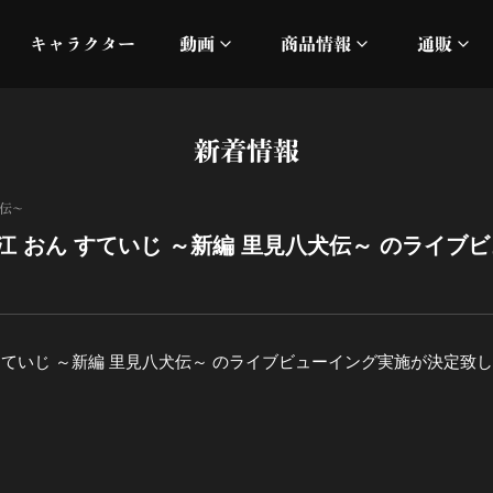
キャラクター
動画
商品情報
通販
ミュージックビデオ
刀ミュ
新着情報
加州清光 単騎出陣 極
オフィシャルムービー
DMM
犬伝～
髭切 単騎出陣 ～夢幻泡影
silkro
江 おん すていじ ～新編 里見八犬伝～ のライブ
江 おん すていじ かうん
ネルケ
静かなる夜半の寝ざめ
すていじ ～新編 里見八犬伝～ のライブビューイング実施が決定致
十周年記念 乱舞博覧会
目出度歌誉花舞 十周年祝賀