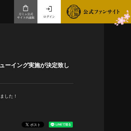
刀ミュ公式
ログイン
サイト内通販
公式サイト内通販
.com 通販サイト
～
ad store
ビューイング実施が決定致し
とだうんぱーてぃー
オンラインショップ
しました！
祭