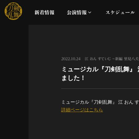
新着情報
公演情報
スケジュール
月夜一縷
真剣乱舞祭2026
2022.10.24
江 おん すていじ ～新編 里見八
ミュージカル『刀剣乱舞』 
これまでの公演
ました！
配信
ミュージカル『刀剣乱舞』 江 おん 
ライブビューイング
詳細ページはこちら
公演に関するお知らせ