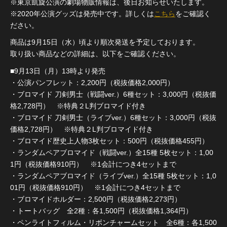
※東京凱旋公演の劇場物販情報は、後日お知らせいたします。
※2020年公演グッズは発売中です。詳しくは
こちら
をご確認く
ださい。
商品は9月15日（水）頃より順次発送を予定しております。
取り扱い商品などの詳細は、以下をご確認ください。
■9月13日（月）13時より発売
・公演パンフレット：2,200円（税抜価格2,000円）
・ブロマイド 刀剣男士（戦闘ver.）6種セット：3,000円（税抜価
格2,728円） ※特典２L判ブロマイド付き
・ブロマイド 刀剣男士（ライブver.）6種セット：3,000円（税抜
価格2,728円） ※特典２L判ブロマイド付き
・ブロマイド歴史上人物3枚セット：500円（税抜価格455円）
・ランダムペアブロマイド（戦闘ver.）全15種 5枚セット：1,00
1円（税抜価格910円） ※1会計につき4セットまで
・ランダムペアブロマイド（ライブver.）全15種 5枚セット：1,0
01円（税抜価格910円） ※1会計につき4セットまで
・ブロマイドホルダー：2,500円（税抜価格2,273円）
・トートバッグ 全2種：各1,500円（税抜価格1,364円）
・ペンライトフィルム・リボンチャームセット 全6種：各1,500