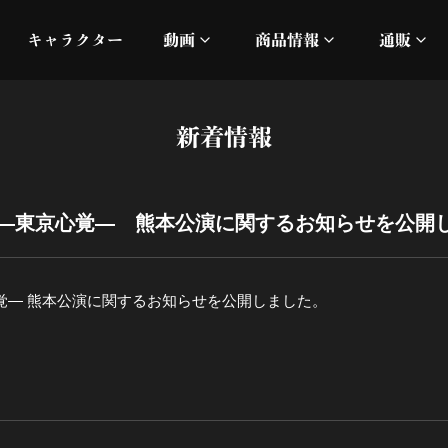
キャラクター
動画
商品情報
通販
ミュージックビデオ
刀ミュ
新着情報
加州清光 単騎出陣 極
オフィシャルムービー
DMM
髭切 単騎出陣 ～夢幻泡影
silkro
 ―東京心覚― 熊本公演に関するお知らせを公開
江 おん すていじ かうん
ネルケ
覚― 熊本公演に関するお知らせを公開しました。
静かなる夜半の寝ざめ
十周年記念 乱舞博覧会
目出度歌誉花舞 十周年祝賀