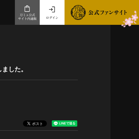
刀ミュ公式
ログイン
サイト内通販
公式サイト内通販
.com 通販サイト
～
ad store
しました。
とだうんぱーてぃー
オンラインショップ
祭