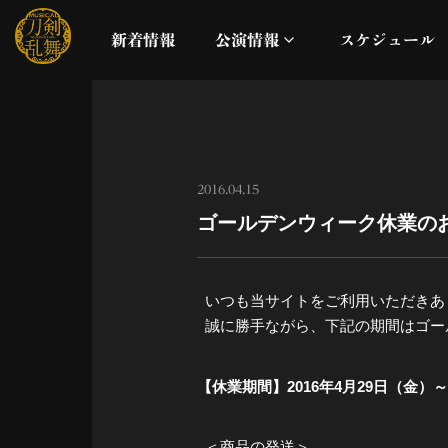
新着情報
公演情報
スケジュール
月夜一縷
真剣乱舞祭2026
2016.04.15
ゴールデンウィーク休業の
これまでの公演
配信
いつも当サイトをご利用いただきあ
誠に勝手ながら、下記の期間はゴー
ライブビューイング
【休業期間】2016年4月29日（金）～
公演に関するお知らせ
＜商品の発送＞