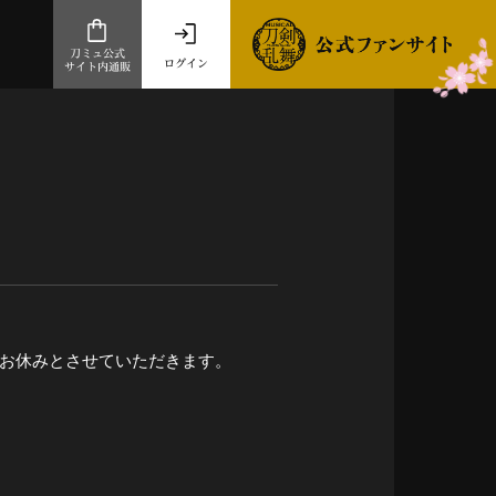
刀ミュ公式
ログイン
サイト内通販
公式サイト内通販
.com 通販サイト
～
ad store
とだうんぱーてぃー
オンラインショップ
お休みとさせていただきます。
祭