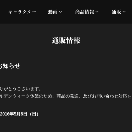
キャラクター
動画
商品情報
通販
ミュージックビデオ
刀ミュ
通販情報
加州清光 単騎出陣 極
オフィシャルムービー
DMM
髭切 単騎出陣 ～夢幻泡影
silkro
お知らせ
江 おん すていじ かうん
ネルケ
りがとうございます。
静かなる夜半の寝ざめ
ルデンウィーク休業のため、商品の発送、及びお問い合わせ対応を
十周年記念 乱舞博覧会
2016年5月8日（日）
目出度歌誉花舞 十周年祝賀