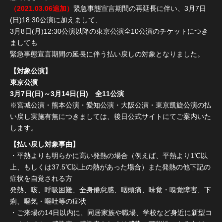
（2021.03.06追加）
緊急事態宣言期間の再延長に伴い、3月7日
(日)18:30公演に加えまして、
3月8日(月)12:30公演以降の東京公演全10公演のチケットにつき
ましても
緊急事態宣言期間の延長に伴う払い戻しの対象となりました。
【対象公演】
東京公演
3月7日(日)～3月14日(日) 全11公演
※宮城公演・熊本公演・愛知公演・大阪公演・東京凱旋公演の払
い戻し実施有無につきましては、後日公式サイトにてご案内いた
します。
【払い戻し対象事由】
・平熱よりも明らかに高い発熱の場合（例えば、平熱より1℃以
上、もしくは37.5℃以上の熱があった場合）また発熱の他下記の
症状を自覚される方
発熱、咳、呼吸困難、全身倦怠感、咽頭痛、味覚・嗅覚障害、下
痢、嘔気・嘔吐等の症状
・ご来場の14日以内に、同居家族や職場、学校など身近に新型コ