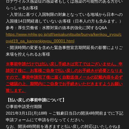
ロナウイルス感染症の感染者もしくは感染の可能性のある方がい
らっしゃるお客様
・入管法に基づく入国制限の対象となっている地域から日本への
入国後14日間経過していないお客様（日本人の方も含みます。）
参考：厚生労働省：水際対策の抜本的強化に関するQ&A
https://www.mhlw.go.jp/stf/seisakunitsuite/bunya/kenkou_iryou/c
ovid19_qa_kanrenkigyou_00001.html
・開演時間の変更を含めた緊急事態宣言期間延長の影響によりご
来場を控えられるお客様
※事前申請だけでは払い戻し手続きは完了ではございません。申
請完了後に、お客様ご自身で払い戻しのお手続きが必要となりま
すので、事前申請完了後に届く自動送信メールの記載内容を必ず
ご確認の上、期間内にご自身でお手続きいただきますようお願い
致します。
【払い戻しの事前申請について】
◎事前申請受付期限
2021年3月1日(月)18時 ～ご観劇日当日の開演4時間前までに下記
申請フォームにて申請を行なってください。
なお、開演4時間前を過ぎますと払い戻しの対応はいたしかねま