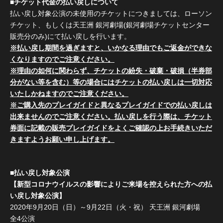
■チケット代金の払い戻しについて
払い戻し対象公演の未使用のチケットにつきましては、ローソン
チケット、もしくは天王洲 銀河劇場(銀河劇場チケットセンター
販売分のみ)にて払い戻しを行います。
※払い戻し期間を過ぎますと、いかなる理由でもご返金ができな
くなりますのでご注意ください。
※理由の如何に関わらず、チケットの紛失・破棄・破損（半券部
分がない等を含む）等の場合にはチケットの払い戻しは一切対応
いたしかねますのでご注意ください。
※ご購入先のプレイガイドと異なるプレイガイドでの払い戻しは
出来ませんのでご注意ください。払い戻しを行う際は、チケット
券面に記載の販売プレイガイドをよくご確認の上お手続きいただ
きますようお願い申し上げます。
■払い戻し対象公演
【新型コロナウイルスの影響によりご来場を控えられた方への払
い戻し対象公演】
2020年9月20日（日）～9月22日（火・祝） 天王洲 銀河劇場
全4公演