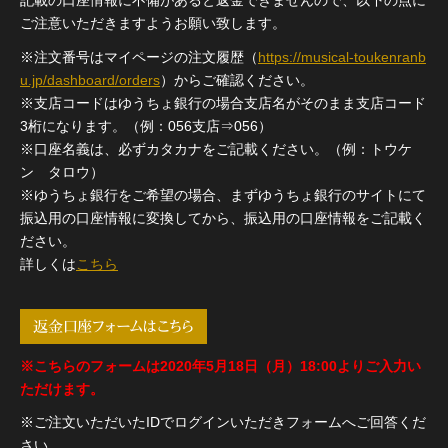
記載の口座情報に不備があると返金できませんので、以下の点に
ご注意いただきますようお願い致します。
※注文番号はマイページの注文履歴（
https://musical-toukenranb
u.jp/dashboard/orders
）からご確認ください。
※支店コードはゆうちょ銀行の場合支店名がそのまま支店コード
3桁になります。（例：056支店⇒056）
※口座名義は、必ずカタカナをご記載ください。（例：トウケ
ン タロウ）
※ゆうちょ銀行をご希望の場合、まずゆうちょ銀行のサイトにて
振込用の口座情報に変換してから、振込用の口座情報をご記載く
ださい。
詳しくは
こちら
返金口座フォームはこちら
※こちらのフォームは2020年5月18日（月）18:00よりご入力い
ただけます。
※ご注文いただいたIDでログインいただきフォームへご回答くだ
さい。