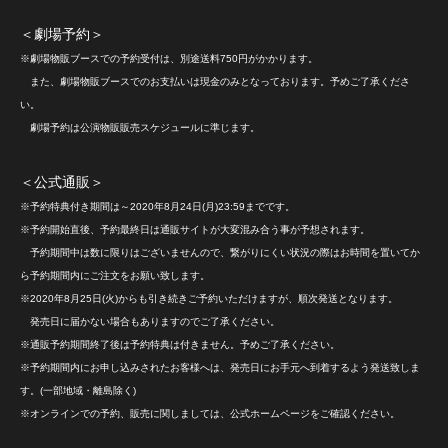
＜劇場予約＞
※劇場物販ブースでの予約受付は、別途送料750円がかかります。
また、劇場物販ブースでのお支払いは現金のみとなっております。予めご了承くださ
い。
劇場予約は公演物販販売スケジュールに準じます。
＜公式通販＞
※予約特典付き期間は～2020年8月24日(月)23:59までです。
※予約開始直後、予約最終日は通販サイトが大変混み合う事が予想されます。
予約期間中は数に限りはございませんので、繋がりにくい状況の際はお時間を置いてか
ら予約期間内にご注文をお願い致します。
※2020年8月25日(火)からも引き続きご予約いただけますが、順次発送となります。
発売日に届かない場合もありますのでご了承ください。
※通販予約期間終了後は予約特典は付きません。予めご了承ください。
※予約期間内にお申し込みされたお客様へは、発売日にお手元へ到着するよう発送致しま
す。(一部地域・離島除く)
※オンラインでの予約、販売に関しましては、公式ホームページをご確認ください。