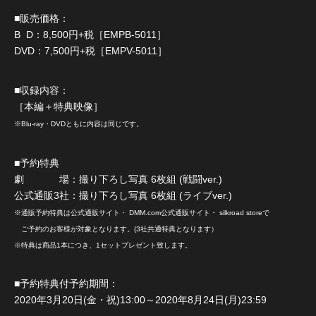
■販売価格：
B D：8,500円+税［EMPB-5011］
DVD：7,500円+税［EMPV-5011］
■収録内容：
［本編＋特典映像］
※Blu-ray・DVDともに内容は同じです。
■予約特典
劇 場：撮り下ろし写真 6枚組 (戦闘ver.)
公式通販3社：撮り下ろし写真 6枚組 (ライブver.)
※通販予約特典は公式通販サイト・ DMM.com公式通販サイト・ silkroad storeで
ご予約のお客様が対象となります。(3社共通特典となります）
※特典は商品1本につき、1セットプレゼント致します。
■予約特典付予約期間：
2020年3月20日(金・祝)13:00～2020年8月24日(月)23:59