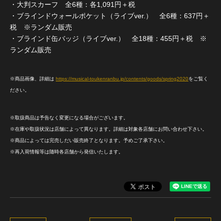
・大判スカーフ 全6種：各1,091円＋税
・ブラインドウォールポケット（ライブver.） 全6種：637円＋
税 ※ランダム販売
・ブラインド缶バッジ（ライブver.） 全18種：455円＋税 ※
ランダム販売
※商品画像、詳細は
https://musical-toukenranbu.jp/contents/goods/spring2020
をご覧く
ださい。
※取扱商品は予告なく変更になる場合がございます。
※在庫や取扱状況は店舗によって異なります。詳細は対象各店舗にお問い合わせ下さい。
※商品によっては完売しだい販売終了となります。予めご了承下さい。
※再入荷情報等は随時各店舗から発信いたします。