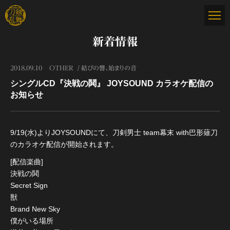
新着情報
2018.09.10
OTHER
結びの響、始まりの音
シングルCD『決戦の鬨』 JOYSOUND カラオケ配信の
お知らせ
9/19(水)よりJOYSOUNDにて、刀剣男士 team幕末 with巴形薙刀
のカラオケ配信が開始されます。
[配信楽曲]
決戦の鬨
Secret Sign
獣
Brand New Sky
僕がいる場所