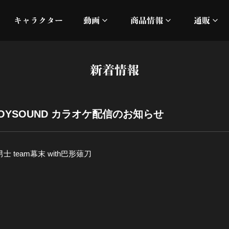
キャラクター
動画
商品情報
通販
ミュージックビデオ
刀ミュ
新着情報
加州清光 単騎出陣 極
オフィシャルムービー
DMM
髭切 単騎出陣 ～夢幻泡影
silkro
OYSOUND カラオケ配信のお知らせ
江 おん すていじ かうん
ネルケ
士 team幕末 with巴形薙刀
静かなる夜半の寝ざめ
十周年記念 乱舞博覧会
目出度歌誉花舞 十周年祝賀