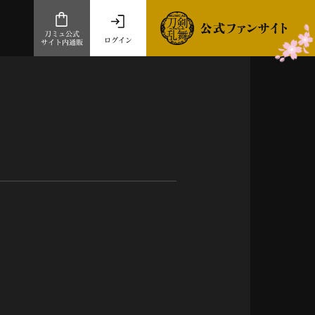
刀ミュ公式
ログイン
サイト内通販
公式サイト内通販
.com 通販サイト
～
ad store
とだうんぱーてぃー
オンラインショップ
祭