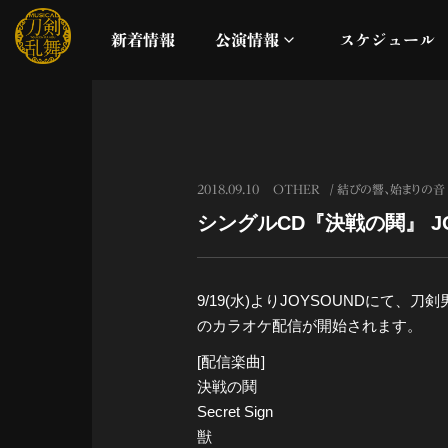
新着情報
公演情報
スケジュール
月夜一縷
真剣乱舞祭2026
2018.09.10
OTHER
結びの響、始まりの音
シングルCD『決戦の鬨』 J
これまでの公演
配信
9/19(水)よりJOYSOUNDにて、刀剣男
のカラオケ配信が開始されます。
ライブビューイング
[配信楽曲]
決戦の鬨
公演に関するお知らせ
Secret Sign
獣