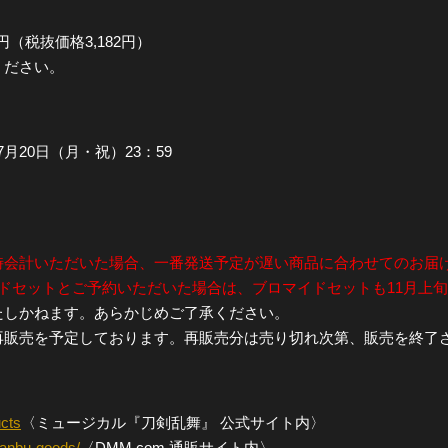
円（税抜価格3,182円）
全公演グッズ
ください。
ディスコグラフィー
年7月20日（月・祝）23：59
時会計いただいた場合、一番発送予定が遅い商品に合わせてのお届
ドセットとご予約いただいた場合は、ブロマイドセットも11月上
たしかねます。あらかじめご了承ください。
再販売を予定しております。再販売分は売り切れ次第、販売を終了
ucts
〈ミュージカル『刀剣乱舞』 公式サイト内〉
ranbu-goods/
〈DMM.com 通販サイト内〉