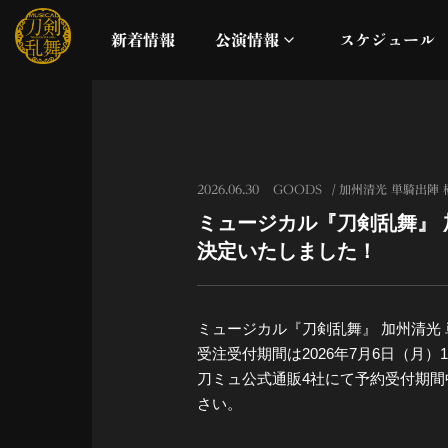
新着情報
公演情報
スケジュール
月夜一縷
真剣乱舞祭2026
2026.06.30
GOODS
加州清光 単騎出陣 
ミュージカル『刀剣乱舞』 
これまでの公演
決定いたしました！
配信
ミュージカル『刀剣乱舞』 加州清光
ライブビューイング
受注受付期間は2026年7月6日（月）1
刀ミュ公式通販4社にて予約受付期
公演に関するお知らせ
さい。