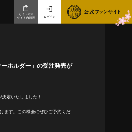
刀ミュ公式
ログイン
サイト内通販
公式サイト内通販
.com 通販サイト
～
ad store
キーホルダー」の受注発売が
とだうんぱーてぃー
オンラインショップ
が決定いたしました！
だけます。この機会にぜひご予約くだ
祭