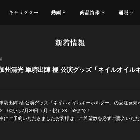
キャラクター
動画
商品情報
通販
ミュージックビデオ
刀ミュ
新着情報
加州清光 単騎出陣 極
オフィシャルムービー
DMM
極
髭切 単騎出陣 ～夢幻泡影
silkro
加州清光 単騎出陣 極 公演グッズ「ネイルオイル
江 おん すていじ かうん
ネルケ
静かなる夜半の寝ざめ
 単騎出陣 極 公演グッズ「ネイルオイルキーホルダー」の受注発売
2：00から7月20日（月・祝）23：59まで！
十周年記念 乱舞博覧会
間中にご予約いただきましたお客様は、ご希望数を必ずご購入いた
目出度歌誉花舞 十周年祝賀