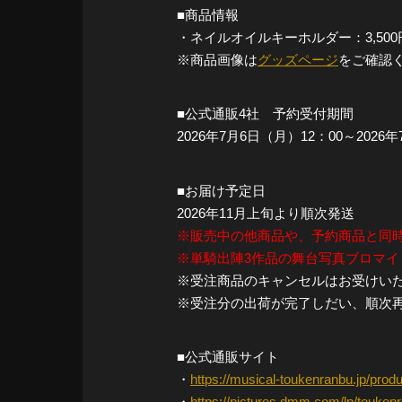
■商品情報
・ネイルオイルキーホルダー：3,500
※商品画像は
グッズページ
をご確認
■公式通販4社 予約受付期間
2026年7月6日（月）12：00～2026
■お届け予定日
2026年11月上旬より順次発送
※販売中の他商品や、予約商品と同
※単騎出陣3作品の舞台写真ブロマイ
※受注商品のキャンセルはお受けい
※受注分の出荷が完了しだい、順次
■公式通販サイト
・
https://musical-toukenranbu.jp/prod
・
https://pictures.dmm.com/lp/touken