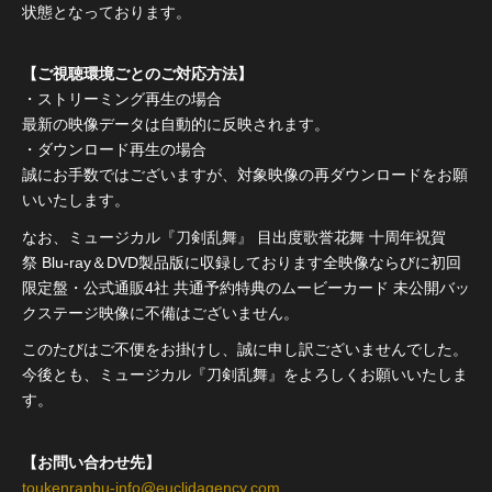
状態となっております。
【ご視聴環境ごとのご対応方法】
・ストリーミング再生の場合
最新の映像データは自動的に反映されます。
・ダウンロード再生の場合
誠にお手数ではございますが、対象映像の再ダウンロードをお願
いいたします。
なお、ミュージカル『刀剣乱舞』 目出度歌誉花舞 十周年祝賀
祭 Blu-ray＆DVD製品版に収録しております全映像ならびに初回
限定盤・公式通販4社 共通予約特典のムービーカード 未公開バッ
クステージ映像に不備はございません。
このたびはご不便をお掛けし、誠に申し訳ございませんでした。
今後とも、ミュージカル『刀剣乱舞』をよろしくお願いいたしま
す。
【お問い合わせ先】
toukenranbu-info@euclidagency.com