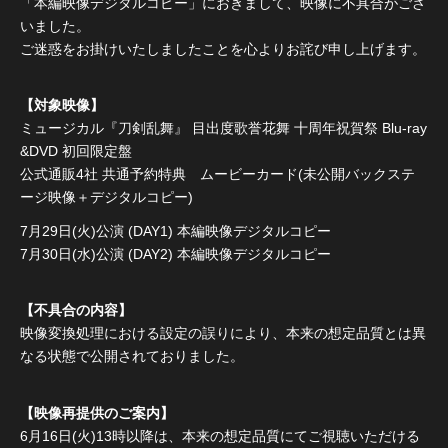
「本編映像デジタルコピー」におきまして、映像に不具合がござ
いました。
ご迷惑をお掛けいたしましたことを心よりお詫び申し上げます。
【対象映像】
ミュージカル『刀剣乱舞』 目出度歌誉花舞 十周年祝賀祭 Blu-ray
&DVD 初回限定盤
公式通販4社 共通予約特典 ムービーカード(未公開バックステ
ージ映像＋デジタルコピー)
7月29日(火)公演 (DAY1) 本編映像デジタルコピー
7月30日(水)公演 (DAY2) 本編映像デジタルコピー
【不具合の内容】
映像変換処理における設定の誤りにより、本来の想定品質とは異
なる状態で公開されておりました。
【映像再提供のご案内】
6月16日(火)13時以降は、本来の想定品質にてご視聴いただける