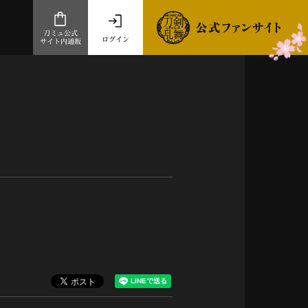
刀ミュ公式
ログイン
サイト内通販
公式サイト内通販
.com 通販サイト
～
ad store
とだうんぱーてぃー
オンラインショップ
祭