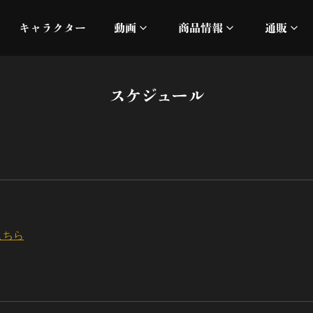
キャラクター
動画
商品情報
通販
ミュージックビデオ
刀ミュ
スケジュール
加州清光 単騎出陣 極
オフィシャルムービー
DMM
髭切 単騎出陣 ～夢幻泡影
silkro
江 おん すていじ かうん
ネルケ
静かなる夜半の寝ざめ
こちら
十周年記念 乱舞博覧会
目出度歌誉花舞 十周年祝賀