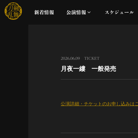
新着情報
公演情報
スケジュール
月夜一縷
真剣乱舞祭2026
2026.06.09
TICKET
月夜一縷 一般発売
これまでの公演
配信
公演詳細・チケットのお申し込みは
ライブビューイング
公演に関するお知らせ