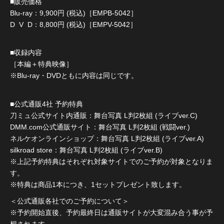
■販売価格
Blu-ray：9,900円 (税込)［EMPB-5042］
D V D：8,800円 (税込)［EMPV-5042］
■収録内容
［本編＋特典映像］
※Blu-ray・DVDともに内容は同じです。
■公式通販4社 予約特典
刀ミュ公式サイト内通販：舞台写真 L判2枚組 (ライブver.C)
DMM.com公式通販サイト：舞台写真 L判2枚組 (戦闘ver.)
ネルケオンラインショップ：舞台写真 L判2枚組 (ライブver.A)
silkroad store：舞台写真 L判2枚組 (ライブver.B)
※上記予約特典はそれぞれ対象サイトでのご予約が対象となりま
す。
※特典は商品1本につき、1セットプレゼント致します。
＜公式通販各社でのご予約について＞
※予約開始直後、予約最終日は通販サイトが大変混み合う事が予