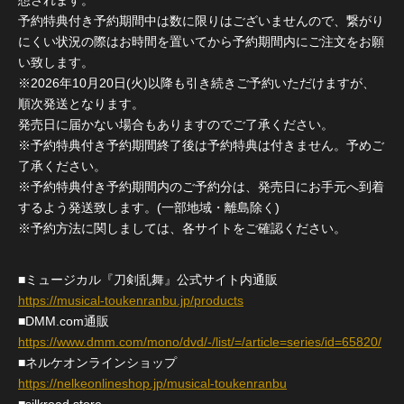
想されます。
予約特典付き予約期間中は数に限りはございませんので、繋がり
にくい状況の際はお時間を置いてから予約期間内にご注文をお願
い致します。
※2026年10月20日(火)以降も引き続きご予約いただけますが、
順次発送となります。
発売日に届かない場合もありますのでご了承ください。
※予約特典付き予約期間終了後は予約特典は付きません。予めご
了承ください。
※予約特典付き予約期間内のご予約分は、発売日にお手元へ到着
するよう発送致します。(一部地域・離島除く)
※予約方法に関しましては、各サイトをご確認ください。
■ミュージカル『刀剣乱舞』公式サイト内通販
https://musical-toukenranbu.jp/products
■DMM.com通販
https://www.dmm.com/mono/dvd/-/list/=/article=series/id=65820/
■ネルケオンラインショップ
https://nelkeonlineshop.jp/musical-toukenranbu
■silkroad store