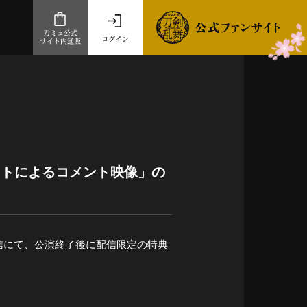
刀ミュ公式
ログイン
サイト内通販
公式サイト内通販
.com 通販サイト
～
ad store
ストによるコメント映像」の
とだうんぱーてぃー
オンラインショップ
ブ配信にて、公演終了後に配信限定の特典
祭