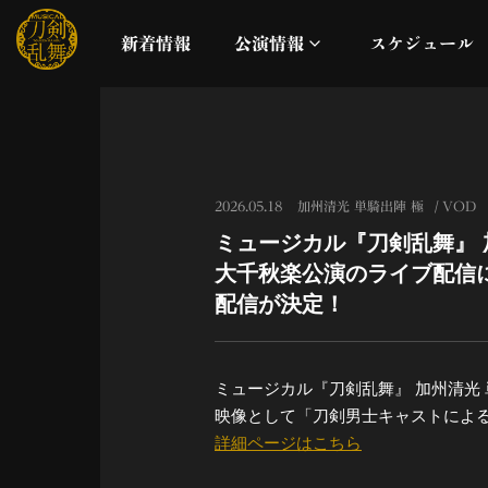
新着情報
公演情報
スケジュール
月夜一縷
真剣乱舞祭2026
2026.05.18
加州清光 単騎出陣 極
VOD
ミュージカル『刀剣乱舞』 
これまでの公演
大千秋楽公演のライブ配信
配信が決定！
配信
ライブビューイング
ミュージカル『刀剣乱舞』 加州清光 
映像として「刀剣男士キャストによ
公演に関するお知らせ
詳細ページはこちら