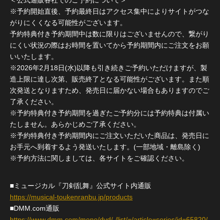
※予約開始直後、予約最終日はアクセス集中によりサイトがつな
がりにくくなる可能性がございます。
予約特典付き予約期間中は数に限りはございませんので、繋がり
にくい状況の際はお時間を置いてから予約期間内にご注文をお願
いいたします。
※2026年2月18日(水)以降も引き続きご予約いただけますが、製
造上限に達し次第、販売終了となる可能性がございます。また順
次発送となりますため、発売日に届かない場合もありますのでご
了承ください。
※予約特典付き予約期間を過ぎたご予約分には予約特典は付属い
たしません。あらかじめご了承ください。
※予約特典付き予約期間内にご注文いただいた商品は、発売日に
お手元へ到着するよう発送いたします。(一部地域・離島除く)
※予約方法に関しましては、各サイトをご確認ください。
■ミュージカル『刀剣乱舞』公式サイト内通販
https://musical-toukenranbu.jp/products
■DMM.com通販
https://www.dmm.com/mono/dvd/-/list/=/article=series/id=65820/