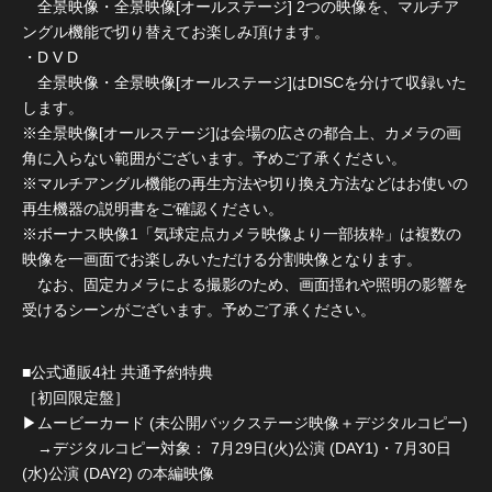
全景映像・全景映像[オールステージ] 2つの映像を、マルチア
ングル機能で切り替えてお楽しみ頂けます。
・D V D
全景映像・全景映像[オールステージ]はDISCを分けて収録いた
します。
※全景映像[オールステージ]は会場の広さの都合上、カメラの画
角に入らない範囲がございます。予めご了承ください。
※マルチアングル機能の再生方法や切り換え方法などはお使いの
再生機器の説明書をご確認ください。
※ボーナス映像1「気球定点カメラ映像より一部抜粋」は複数の
映像を一画面でお楽しみいただける分割映像となります。
なお、固定カメラによる撮影のため、画面揺れや照明の影響を
受けるシーンがございます。予めご了承ください。
■公式通販4社 共通予約特典
［初回限定盤］
▶︎ムービーカード (未公開バックステージ映像＋デジタルコピー)
→デジタルコピー対象： 7月29日(火)公演 (DAY1)・7月30日
(水)公演 (DAY2) の本編映像