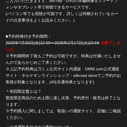
ご入力いただきますと、Blu-ray・DVDの本編映像をスマートフ
ォンやタブレット等で視聴できるサービスです。
(パソコン等でも視聴が可能です。詳しくは同梱されているカー
ドの注意事項をよくお読みください。)
■予約特典付き予約期間：
2025年7月30日(水)22:00〜2026年2月17日(火)23:59
※終了しま
した
※予約期間終了後もご予約は可能ですが、特典は付属いたしませ
んのであらかじめご了承ください。
※上記予約特典は刀ミュ公式サイト内通販・DMM.com公式通販
サイト・ネルケオンラインショップ・silkroad storeでご予約のお
客様が対象となります。(4社共通特典となります)
＊初回限定盤とは？
製造限定商品のため上限に達し次第、予約受付・販売は終了とな
ります。
※予約購入に関しましては、取扱いの通販サイト、店舗にご確認
ください。
＜公式通販各社でのご予約について＞