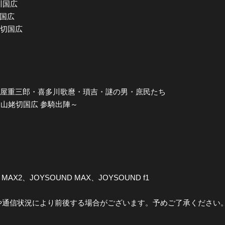
堀川国広
切国広
姥切国広
y 蔦屋重三郎・喜多川歌麿・瑣吉・謎の男・庶民たち
 山姥切国広 参騎出陣～
 MAX2、JOYSOUND MAX、JOYSOUND f1
や通信状況により前後する場合がございます。予めご了承ください