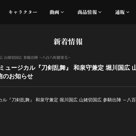
キャラクター
動画
商品情報
通販
ミュージックビデオ
刀ミュ
新着情報
加州清光 単騎出陣 極
オフィシャルムービー
DMM
広 山姥切国広 参騎出陣 ～八百八町膝栗毛～
髭切 単騎出陣 ～夢幻泡影
silkro
バム「ミュージカル『刀剣乱舞』 和泉守兼定 堀川国広 
信のお知らせ
江 おん すていじ かうん
ネルケ
静かなる夜半の寝ざめ
ュージカル『刀剣乱舞』 和泉守兼定 堀川国広 山姥切国広 参騎出陣 
十周年記念 乱舞博覧会
目出度歌誉花舞 十周年祝賀