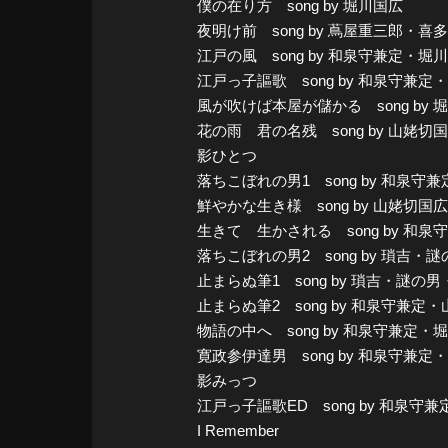
僕の在り方 song by 堀川国広
夜明け前 song by 蔦屋重三郎・
江戸の風 song by 和泉守兼定・堀
江戸っ子謳歌 song by 和泉守
風が吹けば本屋が儲かる song b
花の雨 君の名残 song by 山姥切
影ひとつ
落ちこぼれの男1 song by 和泉
鮮やかな生き様 song by 山姥切
生きて 生かされる song by 
落ちこぼれの男2 song by 瑣吉・謎
止まらぬ筆1 song by 瑣吉・謎の
止まらぬ筆2 song by 和泉守兼
物語の中へ song by 和泉守兼
寛政参伊達男 song by 和泉守兼
影みっつ
江戸っ子謳歌ED song by 和
I Remember