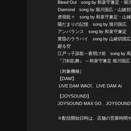
Bleed Out song by 和泉守兼定・
Diamond song by 堀川国広・山姥
虎視眈々 song by 和泉守兼定・山
陽だまりの記憶 song by 堀川国広
アンバランス song by 和泉守兼定
黄昏のララバイ song by 山姥切国広
廻る空
江戸っ子謳歌～夜明け前 song b
『刀剣乱舞』 ～和泉守兼定 堀川国広
［対象機種］
【DAM】
LIVE DAM WAO!、LIVE DAM Ai
【JOYSOUND】
JOYSOUND MAX GO、JOYSOUND
※配信開始日時は、店舗の営業時間