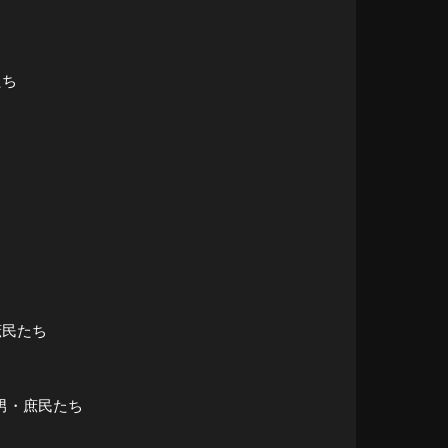
たち
庶民たち
の男・庶民たち