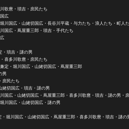
喜多川歌麿・瑣吉・庶民たち
全公演グッズ
川国広
兼定・堀川国広・山姥切国広・長谷川平蔵・与力たち・浪人たち・町人
ディスコグラフィー
y 堀川国広・蔦屋重三郎・瑣吉・手代たち
国広
守兼定・瑣吉・謎の男
国広・喜多川歌麿・庶民たち
和泉守兼定・堀川国広・山姥切国広・蔦屋重三郎
の男
男・庶民たち
定・山姥切国広・瑣吉・謎の男
定・堀川国広・山姥切国広・蔦屋重三郎・喜多川歌麿・瑣吉・謎の男・
定・堀川国広・山姥切国広・謎の男
泉守兼定・堀川国広・山姥切国広・蔦屋重三郎・喜多川歌麿・瑣吉・謎