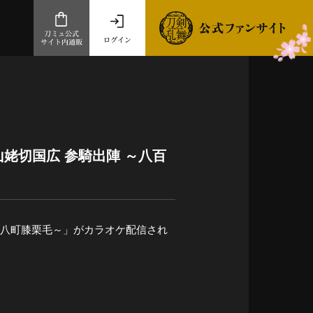
刀ミュ公式
ログイン
サイト内通販
公式サイト内通販
.com 通販サイト
～
ad store
山姥切国広 参騎出陣 ～八百
とだうんぱーてぃー
オンラインショップ
～八百八町膝栗毛～」がカラオケ配信され
祭