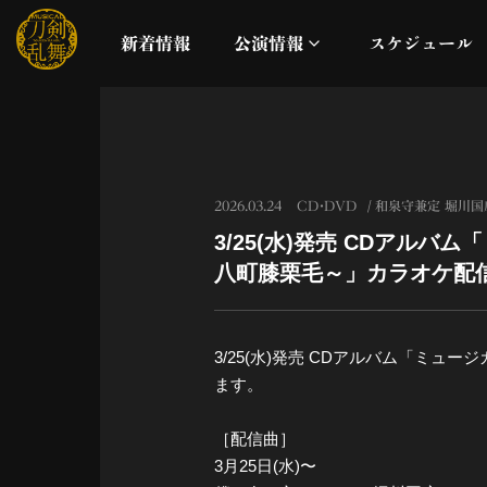
新着情報
公演情報
スケジュール
月夜一縷
真剣乱舞祭2026
2026.03.24
CD・DVD
和泉守兼定 堀川国
3/25(水)発売 CDアル
これまでの公演
八町膝栗毛～」カラオケ配
配信
3/25(水)発売 CDアルバム「ミ
ライブビューイング
ます。
公演に関するお知らせ
［配信曲］
3月25日(水)〜