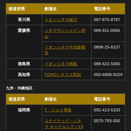
都道府県
劇場名
電話番号
香川県
イオンシネマ綾川
087-870-8787
愛媛県
シネマサンシャイン衣
089-911-0066
山
イオンシネマ今治新都
0898-25-8107
市
徳島県
イオンシネマ徳島
088-622-5065
高知県
TOHOシネマズ高知
050-6868-5029
九州・沖縄地区
都道府県
劇場名
電話番号
福岡県
T・ジョイ博多
092-413-5333
ユナイテッド・シネ
0570-783-550
マ キャナルシティ13