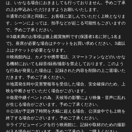
は、いかなる場合におきましても行っておりません。予めご了承
の上お申込みいただけますようお願いいたします。
※通常の公演と同様に、お客様に楽しんでいただく上映となりま
す。シーンによっては、拍手などが起こる可能性もございますの
で、予めご了承ください。
※3歳未満のお客様は膝上鑑賞無料です(保護者1名に対し1名ま
で)。座席が必要な場合はチケットをお買い求めください。3歳以
上はチケットが必要となります。
※映画館内は、カメラや携帯電話、スマートフォンなどのいかな
る機材においても録音/録画/撮影を禁止しております。このよう
な行為が発覚した場合は、記録された内容を削除の上ご退場いた
だきます。予めご了承ください。
※地震発生時や災害警報等を受信した場合、安全確保のため、上
映を中断させていただく場合がございます。
※衛星中継イベントの為、天候等の影響により映像・音声に乱れ
が生じる場合がございます。予めご了承ください。
※公演が予定終了時間を大幅に超える場合、公演途中でも上映を
終了する場合がございます。予めご了承ください。
※ライブビューイングを行う映画館に、記録や取材のための撮影
が入る場合がございます。予めご了承の上、ご購入ください。