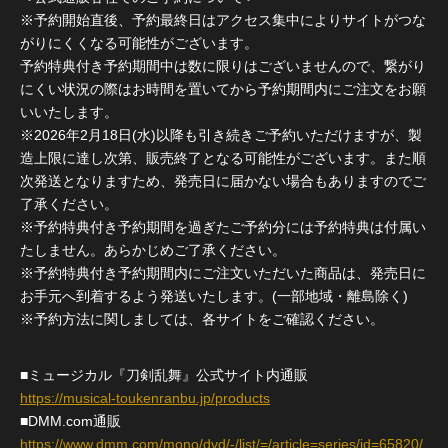
※予約開始直後、予約最終日はアクセス集中によりサイトがつな
がりにくくなる可能性がございます。
予約特典付き予約期間中は数に限りはございませんので、繋がり
にくい状況の際はお時間を置いてから予約期間内にご注文をお願
いいたします。
※2026年2月18日(水)以降も引き続きご予約いただけますが、製
造上限に達し次第、販売終了となる可能性がございます。また順
次発送となりますため、発売日に届かない場合もありますのでご
了承ください。
※予約特典付き予約期間を過ぎたご予約分には予約特典は付属い
たしません。あらかじめご了承ください。
※予約特典付き予約期間内にご注文いただいた商品は、発売日に
お手元へ到着するよう発送いたします。(一部地域・離島除く)
※予約方法に関しましては、各サイトをご確認ください。
■ミュージカル『刀剣乱舞』公式サイト内通販
https://musical-toukenranbu.jp/products
■DMM.com通販
https://www.dmm.com/mono/dvd/-/list/=/article=series/id=65820/