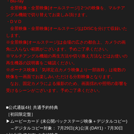
・Blu-ray
全景映像・全景映像[オールステージ] 2つの映像を、マルチア
ングル機能で切り替えてお楽しみ頂けます。
・D V D
全景映像・全景映像[オールステージ]はDISCを分けて収録いた
します。
※全景映像[オールステージ]は会場の広さの都合上、カメラの画
角に入らない範囲がございます。予めご了承ください。
※マルチアングル機能の再生方法や切り換え方法などはお使いの
再生機器の説明書をご確認ください。
※ボーナス映像1「気球定点カメラ映像より一部抜粋」は複数の
映像を一画面でお楽しみいただける分割映像となります。
なお、固定カメラによる撮影のため、画面揺れや照明の影響を
受けるシーンがございます。予めご了承ください。
■公式通販4社 共通予約特典
［初回限定盤］
▶︎ムービーカード (未公開バックステージ映像＋デジタルコピー)
→デジタルコピー対象： 7月29日(火)公演 (DAY1)・7月30日