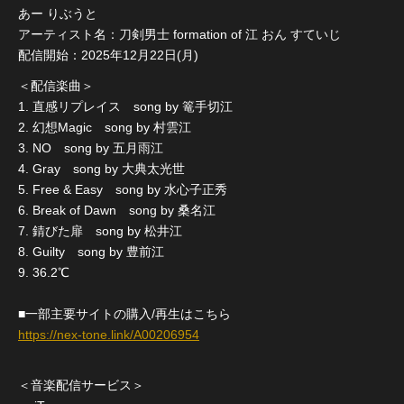
あー りぶうと
アーティスト名：刀剣男士 formation of 江 おん すていじ
配信開始：2025年12月22日(月)
＜配信楽曲＞
1. 直感リプレイス song by 篭手切江
2. 幻想Magic song by 村雲江
3. NO song by 五月雨江
4. Gray song by 大典太光世
5. Free & Easy song by 水心子正秀
6. Break of Dawn song by 桑名江
7. 錆びた扉 song by 松井江
8. Guilty song by 豊前江
9. 36.2℃
■一部主要サイトの購入/再生はこちら
https://nex-tone.link/A00206954
＜音楽配信サービス＞