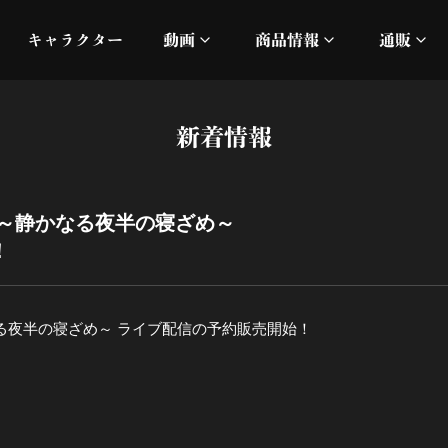
キャラクター
動画
商品情報
通販
ミュージックビデオ
刀ミュ
新着情報
加州清光 単騎出陣 極
オフィシャルムービー
DMM
髭切 単騎出陣 ～夢幻泡影
silkro
 ～静かなる夜半の寝ざめ～
！
江 おん すていじ かうん
ネルケ
静かなる夜半の寝ざめ
る夜半の寝ざめ～ ライブ配信の予約販売開始！
十周年記念 乱舞博覧会
目出度歌誉花舞 十周年祝賀