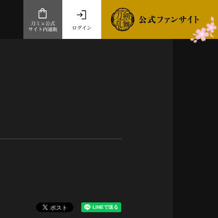
刀ミュ公式
ログイン
サイト内通販
公式サイト内通販
.com 通販サイト
～
ad store
とだうんぱーてぃー
オンラインショップ
祭