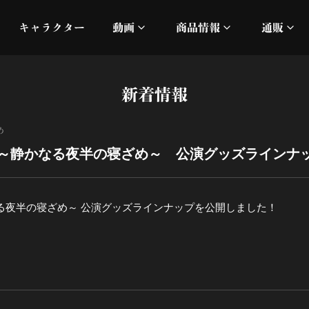
キャラクター
動画
商品情報
通販
ミュージックビデオ
刀ミュ
新着情報
加州清光 単騎出陣 極
オフィシャルムービー
DMM
め
髭切 単騎出陣 ～夢幻泡影
silkro
 ～静かなる夜半の寝ざめ～ 公演グッズラインナ
江 おん すていじ かうん
ネルケ
る夜半の寝ざめ～ 公演グッズラインナップを公開しました！
静かなる夜半の寝ざめ
十周年記念 乱舞博覧会
目出度歌誉花舞 十周年祝賀