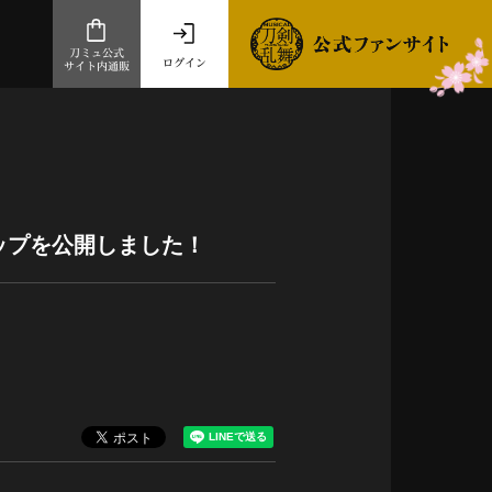
刀ミュ公式
ログイン
サイト内通販
公式サイト内通販
.com 通販サイト
～
ad store
ップを公開しました！
とだうんぱーてぃー
オンラインショップ
祭