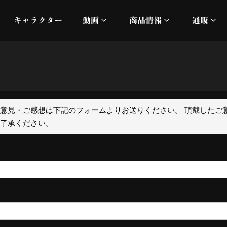
キャラクター
動画
商品情報
通販
ミュージックビデオ
刀ミュ
加州清光 単騎出陣 極
オフィシャルムービー
DMM
髭切 単騎出陣 ～夢幻泡影
silkro
意見・ご感想は下記のフォームよりお送りください。 頂戴したご
ご了承ください。
江 おん すていじ かうん
ネルケ
静かなる夜半の寝ざめ
十周年記念 乱舞博覧会
目出度歌誉花舞 十周年祝賀