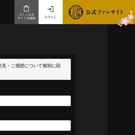
刀ミュ公式
ログイン
サイト内通販
公式サイト内通販
.com 通販サイト
～
ad store
意見・ご感想について個別に回
とだうんぱーてぃー
オンラインショップ
祭