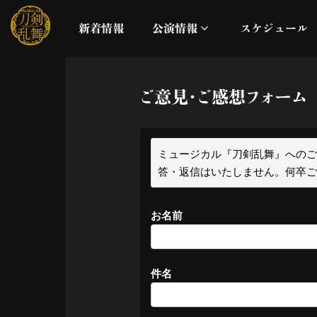
新着情報
公演情報
スケジュール
月夜一縷
ご意見・ご感想フォーム
真剣乱舞祭2026
ミュージカル『刀剣乱舞』へのご
これまでの公演
答・返信はいたしません。何卒
配信
お名前
ライブビューイング
件名
公演に関するお知らせ