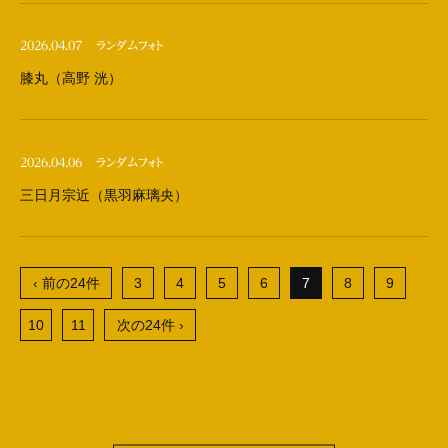
2026.04.07
ランダムフォト
膝丸（高野 洸）
2026.04.06
ランダムフォト
三日月宗近（黒羽麻璃央）
‹ 前の24件
3
4
5
6
7
8
9
10
11
次の24件 ›