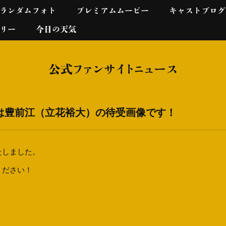
ランダムフォト
プレミアムムービー
キャストブログ
リー
今日の天気
公式ファンサイトニュース
は豊前江（立花裕大）の待受画像です！
たしました。
ください！