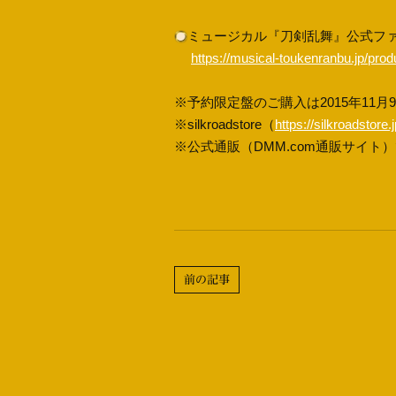
ミュージカル『刀剣乱舞』公式フ
https://musical-toukenranbu.jp/prod
※予約限定盤のご購入は2015年11月9
※silkroadstore（
https://silkroadsto
※公式通販（DMM.com通販サイ
前の記事