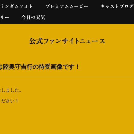
ランダムフォト
プレミアムムービー
キャストブログ
リー
今日の天気
公式ファンサイトニュース
は陸奥守吉行の待受画像です！
たしました。
ください！