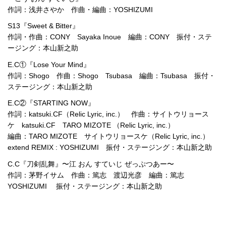
作詞：浅井さやか 作曲・編曲：YOSHIZUMI
S13『Sweet & Bitter』
作詞・作曲：CONY Sayaka Inoue 編曲：CONY 振付・ステ
ージング：本山新之助
E.C①『Lose Your Mind』
作詞：Shogo 作曲：Shogo Tsubasa 編曲：Tsubasa 振付・
ステージング：本山新之助
E.C②『STARTING NOW』
作詞：katsuki.CF（Relic Lyric, inc.） 作曲：サイトウリョース
ケ katsuki.CF TARO MIZOTE （Relic Lyric, inc.）
編曲：TARO MIZOTE サイトウリョースケ（Relic Lyric, inc.）
extend REMIX : YOSHIZUMI 振付・ステージング：本山新之助
C.C『刀剣乱舞』〜江 おん すていじ ぜっぷつあー〜
作詞：茅野イサム 作曲：篤志 渡辺光彦 編曲：篤志
YOSHIZUMI 振付・ステージング：本山新之助