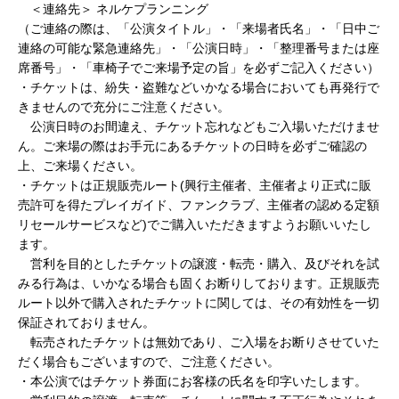
＜連絡先＞ ネルケプランニング
https://www.nelke.co.jp/
（ご連絡の際は、「公演タイトル」・「来場者氏名」・「日中ご
連絡の可能な緊急連絡先」・「公演日時」・「整理番号または座
席番号」・「車椅子でご来場予定の旨」を必ずご記入ください）
・チケットは、紛失・盗難などいかなる場合においても再発行で
きませんので充分にご注意ください。
公演日時のお間違え、チケット忘れなどもご入場いただけませ
ん。ご来場の際はお手元にあるチケットの日時を必ずご確認の
上、ご来場ください。
・チケットは正規販売ルート(興行主催者、主催者より正式に販
売許可を得たプレイガイド、ファンクラブ、主催者の認める定額
リセールサービスなど)でご購入いただきますようお願いいたし
ます。
営利を目的としたチケットの譲渡・転売・購入、及びそれを試
みる行為は、いかなる場合も固くお断りしております。正規販売
ルート以外で購入されたチケットに関しては、その有効性を一切
保証されておりません。
転売されたチケットは無効であり、ご入場をお断りさせていた
だく場合もございますので、ご注意ください。
・本公演ではチケット券面にお客様の氏名を印字いたします。