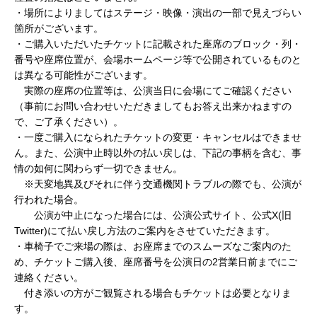
・場所によりましてはステージ・映像・演出の一部で見えづらい
箇所がございます。
・ご購入いただいたチケットに記載された座席のブロック・列・
番号や座席位置が、会場ホームページ等で公開されているものと
は異なる可能性がございます。
実際の座席の位置等は、公演当日に会場にてご確認ください
（事前にお問い合わせいただきましてもお答え出来かねますの
で、ご了承ください）。
・一度ご購入になられたチケットの変更・キャンセルはできませ
ん。また、公演中止時以外の払い戻しは、下記の事柄を含む、事
情の如何に関わらず一切できません。
※天変地異及びそれに伴う交通機関トラブルの際でも、公演が
行われた場合。
公演が中止になった場合には、公演公式サイト、公式X(旧
Twitter)にて払い戻し方法のご案内をさせていただきます。
・車椅子でご来場の際は、お座席までのスムーズなご案内のた
め、チケットご購入後、座席番号を公演日の2営業日前までにご
連絡ください。
付き添いの方がご観覧される場合もチケットは必要となりま
す。