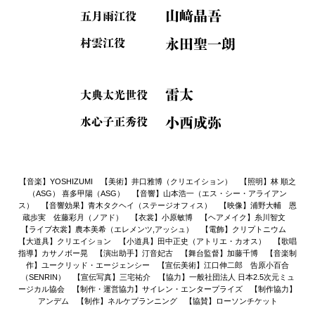
山﨑晶吾
五月雨江役
永田聖一朗
村雲江役
雷太
大典太光世役
小西成弥
水心子正秀役
【音楽】YOSHIZUMI 【美術】井口雅博（クリエイション） 【照明】林 順之
（ASG） 喜多甲陽（ASG） 【音響】山本浩一（エス・シー・アライアン
ス） 【音響効果】青木タクヘイ（ステージオフィス） 【映像】浦野大輔 恩
蔵歩実 佐藤彩月（ノアド） 【衣裳】小原敏博 【ヘアメイク】糸川智文
【ライブ衣裳】農本美希（エレメンツ,アッシュ） 【電飾】クリプトニウム
【大道具】クリエイション 【小道具】田中正史（アトリエ・カオス） 【歌唱
指導】カサノボー晃 【演出助手】汀音妃古 【舞台監督】加藤千博 【音楽制
作】ユークリッド・エージェンシー 【宣伝美術】江口伸二郎 告原小百合
（SENRIN） 【宣伝写真】三宅祐介 【協力】一般社団法人 日本2.5次元ミュ
ージカル協会 【制作・運営協力】サイレン・エンタープライズ 【制作協力】
アンデム 【制作】ネルケプランニング 【協賛】ローソンチケット