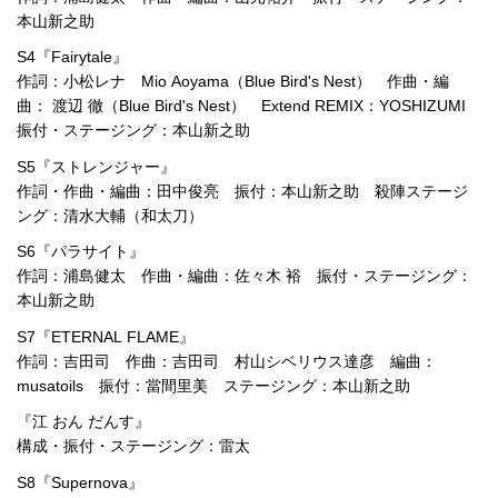
本山新之助
S4『Fairytale』
作詞：小松レナ Mio Aoyama（Blue Bird's Nest） 作曲・編
曲： 渡辺 徹（Blue Bird's Nest） Extend REMIX：YOSHIZUMI
振付・ステージング：本山新之助
S5『ストレンジャー』
作詞・作曲・編曲：田中俊亮 振付：本山新之助 殺陣ステージ
ング：清水大輔（和太刀）
S6『パラサイト』
作詞：浦島健太 作曲・編曲：佐々木 裕 振付・ステージング：
本山新之助
S7『ETERNAL FLAME』
作詞：吉田司 作曲：吉田司 村山シベリウス達彦 編曲：
musatoils 振付：當間里美 ステージング：本山新之助
『江 おん だんす』
構成・振付・ステージング：雷太
S8『Supernova』