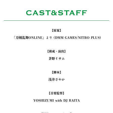
【原案】
「刀剣乱舞ONLINE」より (DMM GAMES/NITRO PLUS)
【構成・演出】
茅野イサム
【脚本】
浅井さやか
【音楽監督】
YOSHIZUMI with DJ RAITA