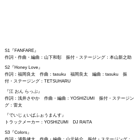
S1『FANFARE』
作詞・作曲・編曲：山下和彰 振付・ステージング：本山新之助
S2『Honey Love』
作詞：福岡良太 作曲：tasuku 福岡良太 編曲：tasuku 振
付・ステージング：TETSUHARU
『江 おん らっぷ』
作詞：浅井さやか 作曲・編曲：YOSHIZUMI 振付・ステージン
グ：雷太
『でいじぇいぱふぉうまんす』
トラックメーカー：YOSHIZUMI DJ RAITA
S3『Colors』
作詞：浦島健太 作曲・編曲：山元祐介 振付・ステージング：