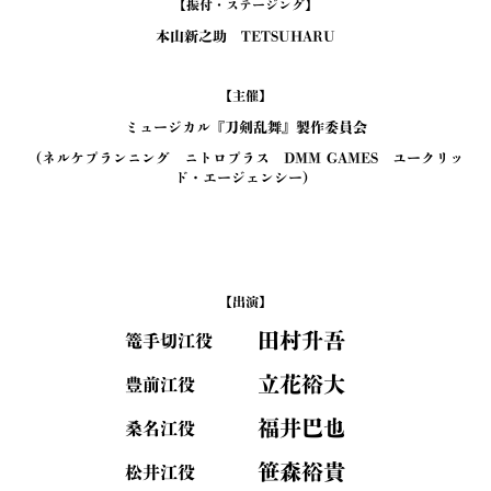
【振付・ステージング】
本山新之助 TETSUHARU
【主催】
ミュージカル『刀剣乱舞』製作委員会
（ネルケプランニング ニトロプラス DMM GAMES ユークリッ
ド・エージェンシー）
【出演】
田村升吾
篭手切江役
立花裕大
豊前江役
福井巴也
桑名江役
笹森裕貴
松井江役