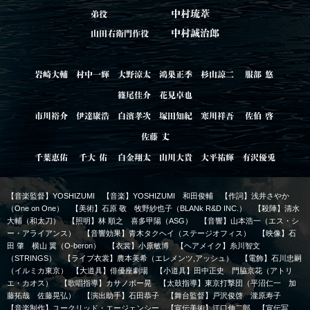
中村琉葦
弟役
中村誠治郎
山田右衛門作役
岩崎大輔
村中一輝
大野涼太
鴻巣正季
杉山諒二
服部 悠
篠尾佳介
花見卓也
市川裕介
伊達康浩
白濱孝次
塚田知紀
寒川祥吾
佐伯 啓
佐藤 丈
千葉恵佑
千大 佑
白金翔太
山川大貴
大平祐輝
有沢優兎
【音楽監督】YOSHIZUMI 【音楽】YOSHIZUMI 和田俊輔 【作詞】浅井さやか
（One on One） 【美術】石原 敬 牧野紗也子（BLANk R&D INC.） 【殺陣】清水
大輔（和太刀） 【照明】林 順之 喜多甲陽（ASG） 【音響】山本浩一（エス・シ
ー・アライアンス） 【音響効果】青木タクヘイ（ステージオフィス） 【映像】石
田 肇 横山 翼（O-beron） 【衣裳】小原敏博 【ヘアメイク】糸川智文
（STRINGS） 【ライブ衣裳】農本美希（エレメンツ,アッシュ） 【電飾】石川忠嗣
（イルミカ東京） 【大道具】俳優座劇場 【小道具】田中正史 門脇京花（アトリ
エ・カオス） 【歌唱指導】カサノボー晃 【太鼓指導】東京打撃団（平沼仁一 加
藤拓哉 佐藤晃弘） 【演出助手】石田恭子 【舞台監督】戸沢俊啓 瀧原寿子
【音楽制作】ユークリッド・エージェンシー 【宣伝美術】江口伸二郎 【宣伝写