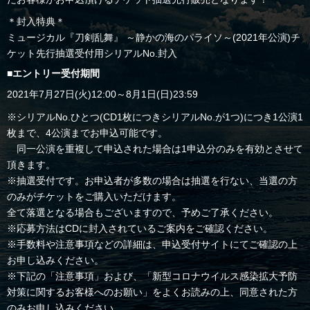
＊封入特典＊
ミュージカル『刀剣乱舞』 ～静かの海のパライソ～(2021年公演)チ
ケット先行抽選受付用シリアルNo.封入
■エントリー受付期間
2021年7月27日(火)12:00～8月1日(日)23:59
※シリアルNo.ひとつ(CD1枚につきシリアルNo.が1つ)につき1公演1
枚まで、4公演までお申込可能です。
同一公演を重複して申込された場合は1申込分のみを有効とさせて
頂きます。
※抽選受付です。お申込者が多数の場合は抽選を行ない、当選の方
のみがチケットをご購入いただけます。
全て落選となる場合もございますので、予めご了承ください。
※応募方法はCDに封入されているご案内をご確認ください。
※手数料や注意事項などの詳細は、申込受付サイトにてご確認の上
お申し込みください。
※下記の「注意事項」および、「新型コロナウイルス感染拡大予防
対策に関するお客様へのお願い」をよくお読みの上、同意された方
のみお申し込みください。