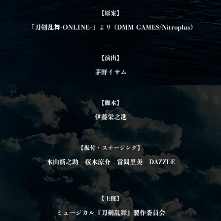
【原案】
「刀剣乱舞-ONLINE-」より (DMM GAMES/Nitroplus)
【演出】
茅野イサム
【脚本】
伊藤栄之進
【振付・ステージング】
本山新之助 桜木涼介 當間里美 DAZZLE
【主催】
ミュージカル『刀剣乱舞』製作委員会