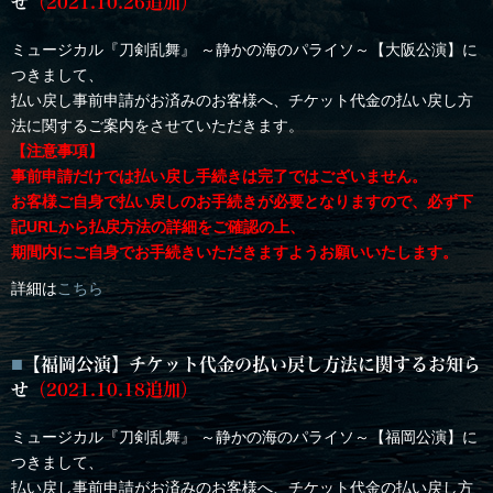
せ
（2021.10.26追加）
ミュージカル『刀剣乱舞』 ～静かの海のパライソ～【大阪公演】に
つきまして、
払い戻し事前申請がお済みのお客様へ、チケット代金の払い戻し方
法に関するご案内をさせていただきます。
【注意事項】
事前申請だけでは払い戻し手続きは完了ではございません。
お客様ご自身で払い戻しのお手続きが必要となりますので、必ず下
記URLから払戻方法の詳細をご確認の上、
期間内にご自身でお手続きいただきますようお願いいたします。
詳細は
こちら
【福岡公演】チケット代金の払い戻し方法に関するお知ら
せ
（2021.10.18追加）
ミュージカル『刀剣乱舞』 ～静かの海のパライソ～【福岡公演】に
つきまして、
払い戻し事前申請がお済みのお客様へ、チケット代金の払い戻し方