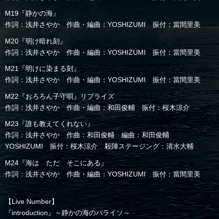
M19『静かの海』
作詞：浅井さやか 作曲・編曲：YOSHIZUMI 振付：當間里美
M20『明け暗れ刻』
作詞：浅井さやか 作曲・編曲：YOSHIZUMI 振付：當間里美
M21『明けに染まる刻』
作詞：浅井さやか 作曲・編曲：YOSHIZUMI 振付：當間里美
M22『おろろん子守唄』リプライズ
作詞：浅井さやか 作曲・編曲：和田俊輔 振付：桜木涼介
M23『誰も教えてくれない』
作詞：浅井さやか 作曲：和田俊輔 編曲：和田俊輔
YOSHIZUMI 振付：桜木涼介 殺陣ステージング：清水大輔
M24『海は ただ そこにある』
作詞：浅井さやか 作曲・編曲：YOSHIZUMI 振付：當間里美
【Live Number】
『introduction』～静かの海のパライソ～