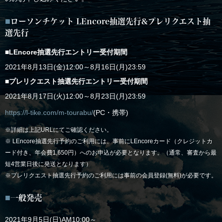
ローソンチケット LEncore抽選先行&プレリクエスト抽
選先行
■LEncore抽選先行エントリー受付期間
2021年8月13日(金)12:00～8月16日(月)23:59
■プレリクエスト抽選先行エントリー受付期間
2021年8月17日(火)12:00～8月23日(月)23:59
https://l-tike.com/m-tourabu/
(PC・携帯)
※詳細は上記URLにてご確認ください。
※ LEncore抽選先行予約のご利用には、事前にLEncoreカード（クレジットカ
ード付き、年会費1,650円）へのお申込が必要となります。（通常、審査から最
短4営業日後に発送となります）
※プレリクエスト抽選先行予約のご利用には事前の会員登録(無料)が必要です。
一般発売
2021年9月5日(日)AM10:00～