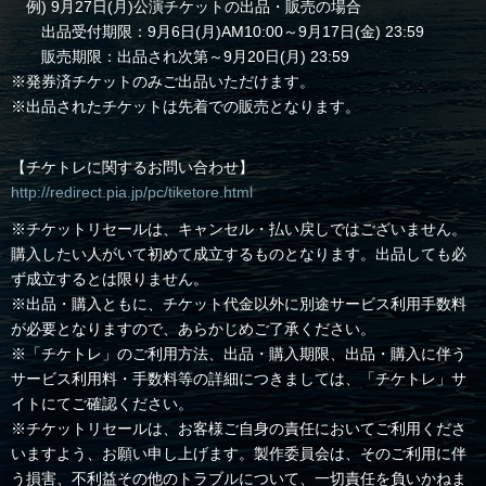
例) 9月27日(月)公演チケットの出品・販売の場合
出品受付期限：9月6日(月)AM10:00～9月17日(金) 23:59
販売期限：出品され次第～9月20日(月) 23:59
※発券済チケットのみご出品いただけます。
※出品されたチケットは先着での販売となります。
【チケトレに関するお問い合わせ】
http://redirect.pia.jp/pc/tiketore.html
※チケットリセールは、キャンセル・払い戻しではございません。
購入したい人がいて初めて成立するものとなります。出品しても必
ず成立するとは限りません。
※出品・購入ともに、チケット代金以外に別途サービス利用手数料
が必要となりますので、あらかじめご了承ください。
※「チケトレ」のご利用方法、出品・購入期限、出品・購入に伴う
サービス利用料・手数料等の詳細につきましては、「チケトレ」サ
イトにてご確認ください。
※チケットリセールは、お客様ご自身の責任においてご利用くださ
いますよう、お願い申し上げます。製作委員会は、そのご利用に伴
う損害、不利益その他のトラブルについて、一切責任を負いかねま