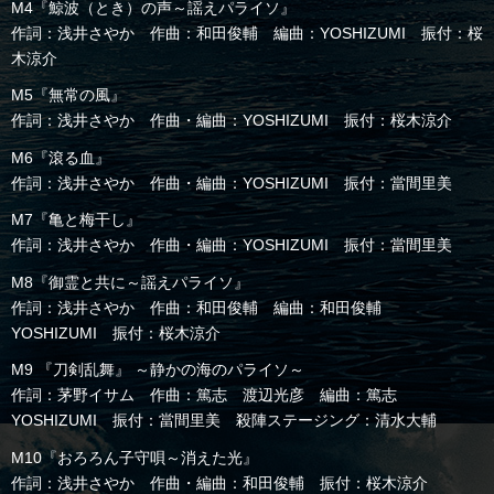
M4『鯨波（とき）の声～謡えパライソ』
作詞：浅井さやか 作曲：和田俊輔 編曲：YOSHIZUMI 振付：桜
木涼介
M5『無常の風』
作詞：浅井さやか 作曲・編曲：YOSHIZUMI 振付：桜木涼介
M6『滾る血』
作詞：浅井さやか 作曲・編曲：YOSHIZUMI 振付：當間里美
M7『亀と梅干し』
作詞：浅井さやか 作曲・編曲：YOSHIZUMI 振付：當間里美
M8『御霊と共に～謡えパライソ』
作詞：浅井さやか 作曲：和田俊輔 編曲：和田俊輔
YOSHIZUMI 振付：桜木涼介
M9 『刀剣乱舞』 ～静かの海のパライソ～
作詞：茅野イサム 作曲：篤志 渡辺光彦 編曲：篤志
YOSHIZUMI 振付：當間里美 殺陣ステージング：清水大輔
M10『おろろん子守唄～消えた光』
作詞：浅井さやか 作曲・編曲：和田俊輔 振付：桜木涼介