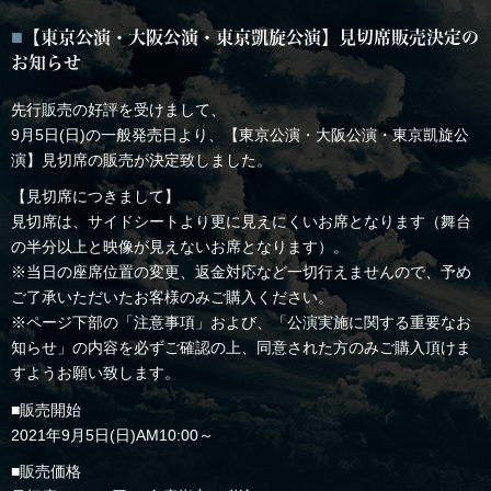
【東京公演・大阪公演・東京凱旋公演】見切席販売決定の
お知らせ
先行販売の好評を受けまして、
9月5日(日)の一般発売日より、【東京公演・大阪公演・東京凱旋公
演】見切席の販売が決定致しました。
【見切席につきまして】
見切席は、サイドシートより更に見えにくいお席となります（舞台
の半分以上と映像が見えないお席となります）。
※当日の座席位置の変更、返金対応など一切行えませんので、予め
ご了承いただいたお客様のみご購入ください。
※ページ下部の「注意事項」および、「公演実施に関する重要なお
知らせ」の内容を必ずご確認の上、同意された方のみご購入頂けま
すようお願い致します。
■販売開始
2021年9月5日(日)AM10:00～
■販売価格