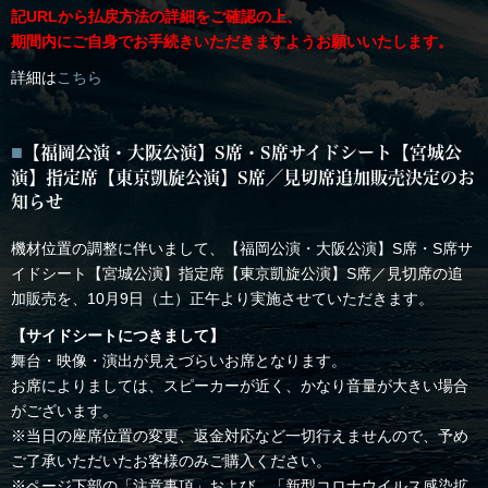
記URLから払戻方法の詳細をご確認の上、
期間内にご自身でお手続きいただきますようお願いいたします。
詳細は
こちら
【福岡公演・大阪公演】S席・S席サイドシート【宮城公
演】指定席【東京凱旋公演】S席／見切席追加販売決定のお
知らせ
機材位置の調整に伴いまして、【福岡公演・大阪公演】S席・S席サ
イドシート【宮城公演】指定席【東京凱旋公演】S席／見切席の追
加販売を、10月9日（土）正午より実施させていただきます。
【サイドシートにつきまして】
舞台・映像・演出が見えづらいお席となります。
お席によりましては、スピーカーが近く、かなり音量が大きい場合
がございます。
※当日の座席位置の変更、返金対応など一切行えませんので、予め
ご了承いただいたお客様のみご購入ください。
※ページ下部の「注意事項」および、「新型コロナウイルス感染拡