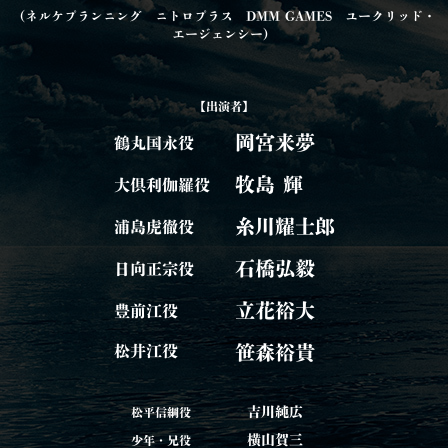
（ネルケプランニング ニトロプラス DMM GAMES ユークリッド・
エージェンシー）
【出演者】
岡宮来夢
鶴丸国永役
牧島 輝
大倶利伽羅役
糸川耀士郎
浦島虎徹役
石橋弘毅
日向正宗役
立花裕大
豊前江役
笹森裕貴
松井江役
吉川純広
松平信綱役
横山賀三
少年・兄役