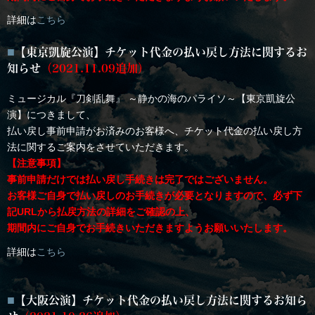
詳細は
こちら
【東京凱旋公演】チケット代金の払い戻し方法に関するお
知らせ
（2021.11.09追加）​
ミュージカル『刀剣乱舞』 ～静かの海のパライソ～【東京凱旋公
演】につきまして、
払い戻し事前申請がお済みのお客様へ、チケット代金の払い戻し方
法に関するご案内をさせていただきます。
【注意事項】
事前申請だけでは払い戻し手続きは完了ではございません。
お客様ご自身で払い戻しのお手続きが必要となりますので、必ず下
記URLから払戻方法の詳細をご確認の上、
期間内にご自身でお手続きいただきますようお願いいたします。
詳細は
こちら
【大阪公演】チケット代金の払い戻し方法に関するお知ら