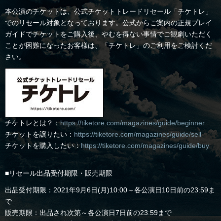
本公演のチケットは、公式チケットトレードリセール「チケトレ」
でのリセール対象となっております。公式からご案内の正規プレイ
ガイドでチケットをご購入後、やむを得ない事情でご観劇いただく
ことが困難になったお客様は、「チケトレ」のご利用をご検討くだ
さい。
チケトレとは？：
https://tiketore.com/magazines/guide/beginner
チケットを譲りたい：
https://tiketore.com/magazines/guide/sell
チケットを購入したい：
https://tiketore.com/magazines/guide/buy
■リセール出品受付期限・販売期限
出品受付期限：2021年9月6日(月)10:00～各公演日10日前の23:59ま
で
販売期限：出品され次第～各公演日7日前の23:59まで