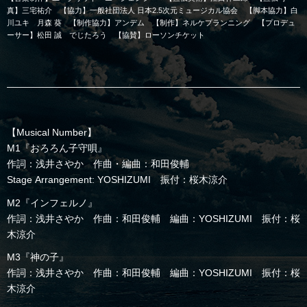
真】三宅祐介 【協力】一般社団法人 日本2.5次元ミュージカル協会 【脚本協力】白
川ユキ 月森 葵 【制作協力】アンデム 【制作】ネルケプランニング 【プロデュ
ーサー】松田 誠 でじたろう 【協賛】ローソンチケット
【Musical Number】
M1『おろろん子守唄』
作詞：浅井さやか 作曲・編曲：和田俊輔
Stage Arrangement: YOSHIZUMI 振付：桜木涼介
M2『インフェルノ』
作詞：浅井さやか 作曲：和田俊輔 編曲：YOSHIZUMI 振付：桜
木涼介
M3『神の子』
作詞：浅井さやか 作曲：和田俊輔 編曲：YOSHIZUMI 振付：桜
木涼介