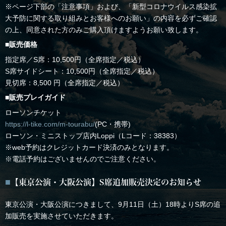
※ページ下部の「注意事項」および、「新型コロナウイルス感染拡
大予防に関する取り組みとお客様へのお願い」の内容を必ずご確認
の上、同意された方のみご購入頂けますようお願い致します。
■販売価格
指定席／S席：10,500円（全席指定／税込）
S席サイドシート：10,500円（全席指定／税込）
見切席：8,500 円（全席指定／税込）
■販売プレイガイド
ローソンチケット
https://l-tike.com/m-tourabu/
(PC・携帯)
ローソン・ミニストップ店内Loppi（Lコード：38383）
※web予約はクレジットカード決済のみとなります。
※電話予約はございませんのでご注意ください。
【東京公演・大阪公演】S席追加販売決定のお知らせ
東京公演・大阪公演につきまして、9月11日（土）18時よりS席の追
加販売を実施させていただきます。