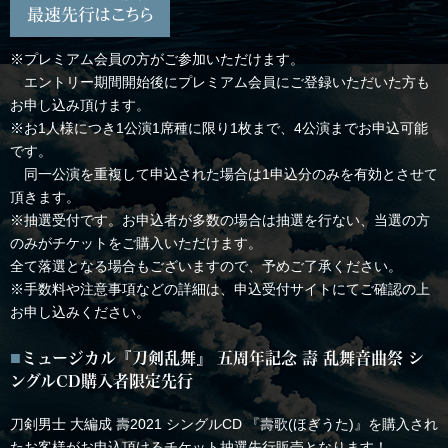
最速先行はこちら
※プレミアム会員の方がご参加いただけます。
エントリー期間開始後にプレミアム会員にご登録いただいた方も
お申し込み頂けます。
※お1人様につき1公演1席種に限り1枚まで、4公演までお申込可能
です。
同一公演を重複して申込された場合は1申込分のみを有効とさせて
頂きます。
※抽選受付です。お申込者が多数の場合は抽選を行ない、当選の方
のみがチケットをご購入いただけます。
全て落選となる場合もございますので、予めご了承ください。
※手数料や注意事項などの詳細は、申込受付サイトにてご確認の上
お申し込みください。
ミュージカル『刀剣乱舞』 五周年記念 壽 乱舞音曲祭 シ
ングルCD購入者限定先行
刀剣男士 大編成 壽2021 シングルCD 『壽歌(ほぎうた)』を購入され
たお客様がお申込頂けるチケット抽選先行販売となります！