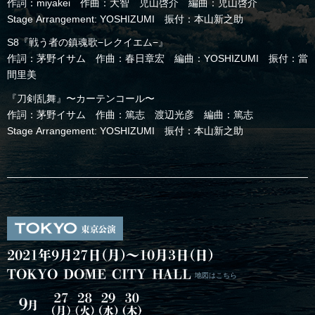
作詞：miyakei 作曲：大智 児山啓介 編曲：児山啓介
Stage Arrangement: YOSHIZUMI 振付：本山新之助
S8『戦う者の鎮魂歌−レクイエム−』
作詞：茅野イサム 作曲：春日章宏 編曲：YOSHIZUMI 振付：當
間里美
『刀剣乱舞』〜カーテンコール〜
作詞：茅野イサム 作曲：篤志 渡辺光彦 編曲：篤志
Stage Arrangement: YOSHIZUMI 振付：本山新之助
2021年9月27日(月)～10月3日(日)
TOKYO DOME CITY HALL
地図はこちら