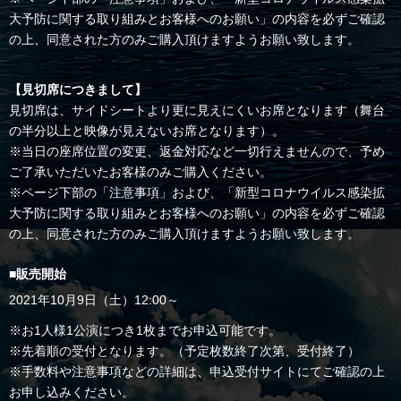
大予防に関する取り組みとお客様へのお願い」の内容を必ずご確認
の上、同意された方のみご購入頂けますようお願い致します。
【見切席につきまして】
見切席は、サイドシートより更に見えにくいお席となります（舞台
の半分以上と映像が見えないお席となります）。
※当日の座席位置の変更、返金対応など一切行えませんので、予め
ご了承いただいたお客様のみご購入ください。
※ページ下部の「注意事項」および、「新型コロナウイルス感染拡
大予防に関する取り組みとお客様へのお願い」の内容を必ずご確認
の上、同意された方のみご購入頂けますようお願い致します。
■販売開始
2021年10月9日（土）12:00～
※お1人様1公演につき1枚までお申込可能です。
※先着順の受付となります。（予定枚数終了次第、受付終了）
※手数料や注意事項などの詳細は、申込受付サイトにてご確認の上
お申し込みください。