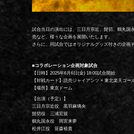
試合当日の演出には、三日月宗近、髭切、鶴丸国
売など、様々な企画を展開いたします。
さらに、同試合ではオリジナルグッズ付きの企画チ
■コラボレーション企画対象試合
【日時】2025年6月6日(金) 18:00試合開始
【対戦カード】読売ジャイアンツ × 東北楽天ゴ
【場所】東京ドーム
【出演（予定）】
三日月宗近役 黒羽麻璃央
髭切役 三浦宏規
鶴丸国永役 岡宮来夢
松井江役 笹森裕貴