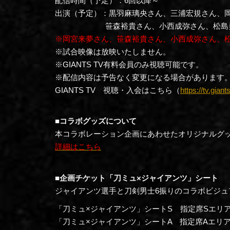
配信時間（予定）：6回以降～
出演（予定）：黒羽麻璃央さん、三浦宏規さん、
笹森裕貴さん、小西成弥さん、松島勇
※岡宮来夢さん、笹森裕貴さん、小西成弥さん、松島
※試合映像は放映いたしません。
※GIANTS TV有料会員のみ視聴可能です。
※配信内容は予告なく変更になる場合があります
GIANTS TV 視聴・入会はこちら（
https://tv.giants
■コラボグッズについて
本コラボレーション企画にあわせたオリジナルグ
詳細はこちら
■企画チケット「刀ミュ×ジャイアンツ」シート
ジャイアンツ選手と刀剣男士6振りのコラボビジュ
「刀ミュ×ジャイアンツ」シートS 指定席Sエリア 
「刀ミュ×ジャイアンツ」シートA 指定席Aエリア