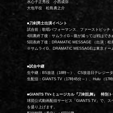
水心子正秀役 小西成弥
大包平役 松島勇之介
■刀剣男士出演イベント
試合前：歌唱パフォーマンス、ファーストピッチ
4回裏終了後：サムライG～腹が減っては戦はでき
5回表終了後：DRAMATIC MESSAGE （出演
※サムライG、DRAMATIC MESSAGEは東京
■試合中継
生中継：BS放送（18時～）、CS放送日テレジータ
生配信：GIANTS TV（17時45分～）、Hulu （17
■GIANTS TV×ミュージカル『刀剣乱舞』 特別
球団公式動画配信サービス「GIANTS TV」
を盛り上げます。