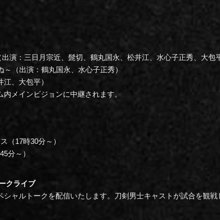
（出演：三日月宗近、髭切、鶴丸国永、松井江、水心子正秀、大包
ぬ～（出演：鶴丸国永、水心子正秀）
：松井江、大包平）
ドーム内メインビジョンに中継されます。
ス（17時30分～）
時45分～）
トークライブ
で、スペシャルトークを配信いたします。刀剣男士キャストが試合を観