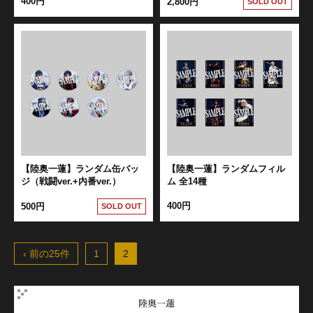
400円
2,800円
SOLD OUT
江 おん すていじ かうんとだうんぱーてぃー
【陸奥一蓮】ランダム缶バッ
【陸奥一蓮】ランダムフィル
ジ（戦闘ver.+内番ver.）
ム 全14種
400円
500円
SOLD OUT
‹ 前の25件
1
2
陸奥一蓮