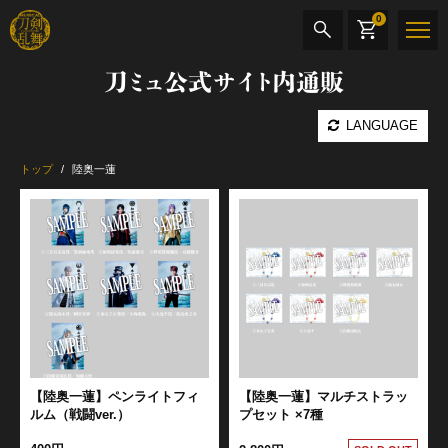
0
刀ミュ公式サイト内通販
商品検索
LANGUAGE
公演名
トップ
陸奥一蓮
CD・DVD
BOOK
その他
最新カテゴリー
加州清光 単騎出陣 極
【陸奥一蓮】ペンライトフィ
【陸奥一蓮】マルチストラッ
ルム（戦闘ver.）
プセット ×7種
髭切 単騎出陣 ～夢幻泡影～