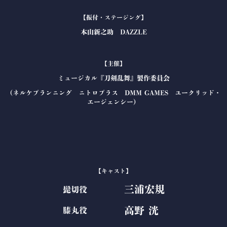
【振付・ステージング】
本山新之助 DAZZLE
【主催】
ミュージカル『刀剣乱舞』製作委員会
（ネルケプランニング ニトロプラス DMM GAMES ユークリッド・
エージェンシー）
【キャスト】
三浦宏規
髭切役
高野 洸
膝丸役