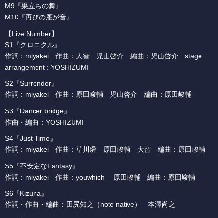
M9『巣立ちの舞』
M10『再びの雁が音』
【Live Number】
S1『クロニクル』
作詞：miyakei 作曲：大智 児山啓介 編曲：児山啓介 stage
arrangement : YOSHIZUMI
S2『Surrender』
作詞：miyakei 作曲：原田峻輔 児山啓介 編曲：原田峻輔
S3『Dancer bridge』
作曲・編曲：YOSHIZUMI
S4『Just Time』
作詞：miyakei 作曲：草川瞬 原田峻輔 大智 編曲：原田峻輔
S5『不安定なFantasy』
作詞：miyakei 作曲：youwhich 原田峻輔 編曲：原田峻輔
S6『Kizuna』
作詞・作曲・編曲：田尻知之（note native） 本澤尚之