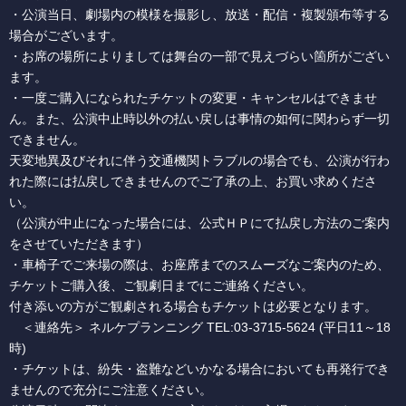
・公演当日、劇場内の模様を撮影し、放送・配信・複製頒布等する
場合がございます。
・お席の場所によりましては舞台の一部で見えづらい箇所がござい
ます。
・一度ご購入になられたチケットの変更・キャンセルはできませ
ん。また、公演中止時以外の払い戻しは事情の如何に関わらず一切
できません。
天変地異及びそれに伴う交通機関トラブルの場合でも、公演が行わ
れた際には払戻しできませんのでご了承の上、お買い求めくださ
い。
（公演が中止になった場合には、公式ＨＰにて払戻し方法のご案内
をさせていただきます）
・車椅子でご来場の際は、お座席までのスムーズなご案内のため、
チケットご購入後、ご観劇日までにご連絡ください。
付き添いの方がご観劇される場合もチケットは必要となります。
＜連絡先＞ ネルケプランニング TEL:03-3715-5624 (平日11～18
時)
・チケットは、紛失・盗難などいかなる場合においても再発行でき
ませんので充分にご注意ください。