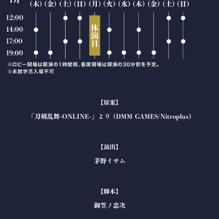
【原案】
「刀剣乱舞-ONLINE-」より (DMM GAMES/Nitroplus)
【演出】
茅野イサム
【脚本】
御笠ノ忠次