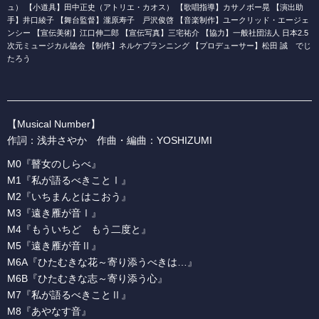
ュ） 【小道具】田中正史（アトリエ・カオス） 【歌唱指導】カサノボー晃 【演出助
手】井口綾子 【舞台監督】瀧原寿子 戸沢俊啓 【音楽制作】ユークリッド・エージェ
ンシー 【宣伝美術】江口伸二郎 【宣伝写真】三宅祐介 【協力】一般社団法人 日本2.5
次元ミュージカル協会 【制作】ネルケプランニング 【プロデューサー】松田 誠 でじ
たろう
【Musical Number】
作詞：浅井さやか 作曲・編曲：YOSHIZUMI
M0『瞽女のしらべ』
M1『私が語るべきことⅠ』
M2『いちまんとはこおう』
M3『遠き雁が音Ⅰ』
M4『もういちど もう二度と』
M5『遠き雁が音Ⅱ』
M6A『ひたむきな花～寄り添うべきは…』
M6B『ひたむきな志～寄り添う心』
M7『私が語るべきことⅡ』
M8『あやなす音』