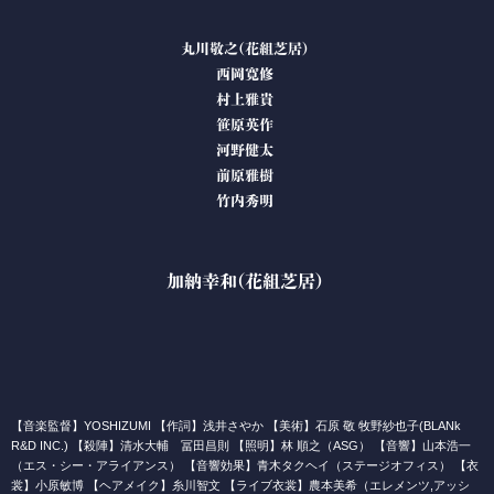
丸川敬之(花組芝居)
西岡寛修
村上雅貴
笹原英作
河野健太
前原雅樹
竹内秀明
加納幸和(花組芝居)
【音楽監督】YOSHIZUMI 【作詞】浅井さやか 【美術】石原 敬 牧野紗也子(BLANk
R&D INC.) 【殺陣】清水大輔 冨田昌則 【照明】林 順之（ASG） 【音響】山本浩一
（エス・シー・アライアンス） 【音響効果】青木タクヘイ（ステージオフィス） 【衣
裳】小原敏博 【ヘアメイク】糸川智文 【ライブ衣裳】農本美希（エレメンツ,アッシ