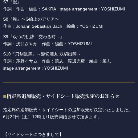
S7『獣』
作詞・作曲・編曲：SAKRA stage arrangement : YOSHIZUMI
S8『舞』〜G線上のアリア〜
作曲：Johann Sebastian Bach 編曲：YOSHIZUMI
S9『双つの軌跡～交わる時～』
作詞：浅井さやか 作曲・編曲：YOSHIZUMI
S10『刀剣乱舞』～髭切膝丸 双騎出陣～
作詞：茅野イサム 作曲：篤志 渡辺光彦 編曲：篤志
stage arrangement : YOSHIZUMI
指定席追加販売・サイドシート販売決定のお知らせ
指定席の追加販売・サイドシートの追加販売が決定いたしました。
6月22日（土）12時より販売開始させて頂きます。
【サイドシートにつきまして】