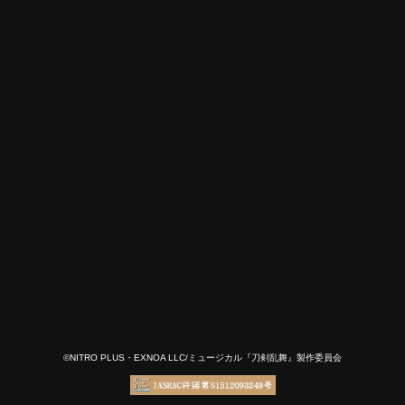
©NITRO PLUS・EXNOA LLC/ミュージカル『刀剣乱舞』製作委員会