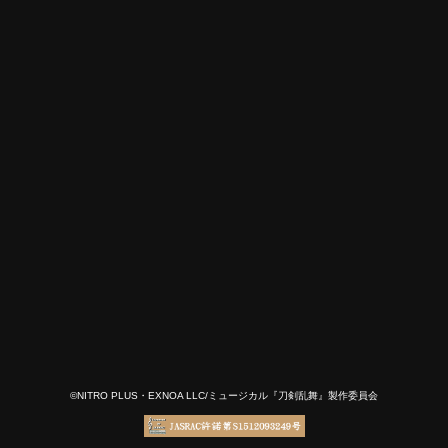
©NITRO PLUS・EXNOA LLC/ミュージカル『刀剣乱舞』製作委員会